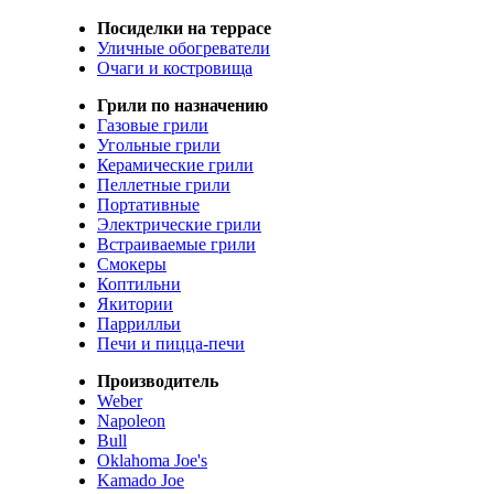
Посиделки на террасе
Уличные обогреватели
Очаги и костровища
Грили по назначению
Газовые грили
Угольные грили
Керамические грили
Пеллетные грили
Портативные
Электрические грили
Встраиваемые грили
Смокеры
Коптильни
Якитории
Паррилльи
Печи и пицца-печи
Производитель
Weber
Napoleon
Bull
Oklahoma Joe's
Kamado Joe