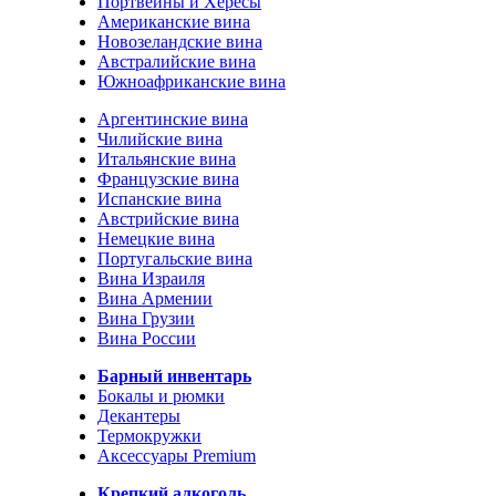
Портвейны и Хересы
Американские вина
Новозеландские вина
Австралийские вина
Южноафриканские вина
Аргентинские вина
Чилийские вина
Итальянские вина
Французские вина
Испанские вина
Австрийские вина
Немецкие вина
Португальские вина
Вина Израиля
Вина Армении
Вина Грузии
Вина России
Барный инвентарь
Бокалы и рюмки
Декантеры
Термокружки
Аксессуары Premium
Крепкий алкоголь