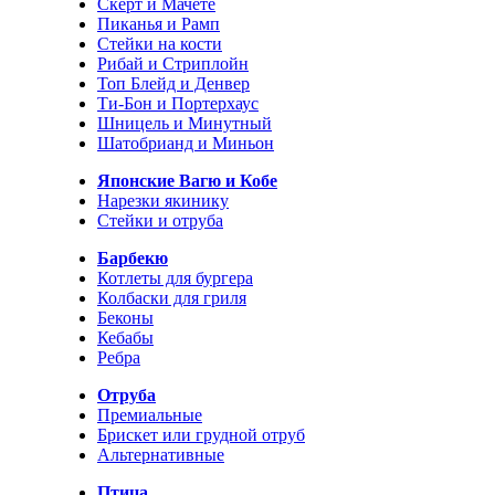
Скерт и Мачете
Пиканья и Рамп
Стейки на кости
Рибай и Стриплойн
Топ Блейд и Денвер
Ти-Бон и Портерхаус
Шницель и Минутный
Шатобрианд и Миньон
Японские Вагю и Кобе
Нарезки якинику
Стейки и отруба
Барбекю
Котлеты для бургера
Колбаски для гриля
Беконы
Кебабы
Ребра
Отруба
Премиальные
Брискет или грудной отруб
Альтернативные
Птица