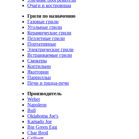
Очаги и костровища
Грили по назначению
Газовые грили
Угольные грили
Керамические грили
Пеллетные грили
Портативные
Электрические грили
Встраиваемые грили
Смокеры
Коптильни
Якитории
Паррилльи
Печи и пицца-печи
Производитель
Weber
Napoleon
Bull
Oklahoma Joe's
Kamado Joe
Big Green Egg
Char Broil
Grillvett