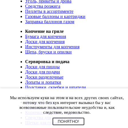
Уголь, брикеты и дрова
Средства розжига
Пеллеты в ассортименте
Газовые баллоны и картриджи
Заправка баллонов газом
Копчение на гриле
Бумага для копчения
Доски для копчения
Инструменты для копчения
Щепа, бруски и опилки
Сервировка и подача
Доски для пиццы
Доски для подачи
Доски разделочные
Лопаты и лопатки
Подставки, скребки и шпатели
Чистка, уход и хранение
Мы используем куки на этом и на всех других своих сайтах,
Чехлы и сумки
потому что без кук интернет вызывал бы у вас
Коврики для гриля
всевозможные пользовательские неудобства и, как
Корючки для инструментов
следствие, недовольство.
Средства для ухода и чистки
ПОНЯТНО!
Щетки для гриля