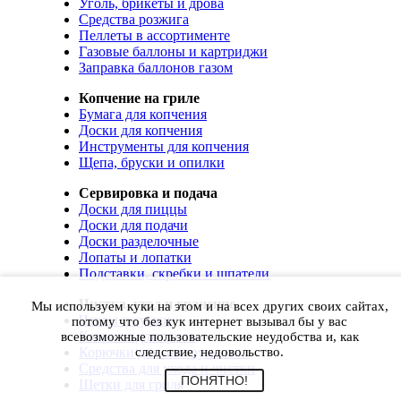
Уголь, брикеты и дрова
Средства розжига
Пеллеты в ассортименте
Газовые баллоны и картриджи
Заправка баллонов газом
Копчение на гриле
Бумага для копчения
Доски для копчения
Инструменты для копчения
Щепа, бруски и опилки
Сервировка и подача
Доски для пиццы
Доски для подачи
Доски разделочные
Лопаты и лопатки
Подставки, скребки и шпатели
Чистка, уход и хранение
Мы используем куки на этом и на всех других своих сайтах,
Чехлы и сумки
потому что без кук интернет вызывал бы у вас
Коврики для гриля
всевозможные пользовательские неудобства и, как
Корючки для инструментов
следствие, недовольство.
Средства для ухода и чистки
ПОНЯТНО!
Щетки для гриля