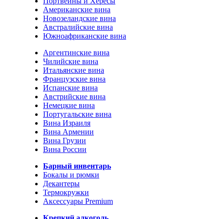
Портвейны и Хересы
Американские вина
Новозеландские вина
Австралийские вина
Южноафриканские вина
Аргентинские вина
Чилийские вина
Итальянские вина
Французские вина
Испанские вина
Австрийские вина
Немецкие вина
Португальские вина
Вина Израиля
Вина Армении
Вина Грузии
Вина России
Барный инвентарь
Бокалы и рюмки
Декантеры
Термокружки
Аксессуары Premium
Крепкий алкоголь