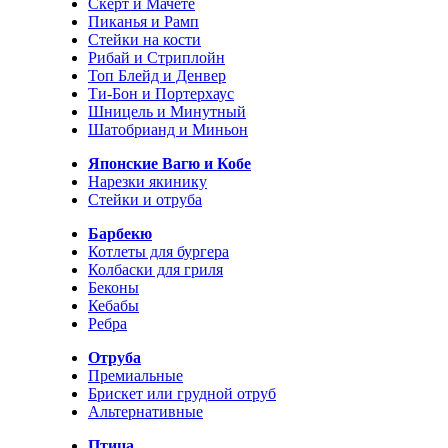
Скерт и Мачете
Пиканья и Рамп
Стейки на кости
Рибай и Стриплойн
Топ Блейд и Денвер
Ти-Бон и Портерхаус
Шницель и Минутный
Шатобрианд и Миньон
Японские Вагю и Кобе
Нарезки якинику
Стейки и отруба
Барбекю
Котлеты для бургера
Колбаски для гриля
Беконы
Кебабы
Ребра
Отруба
Премиальные
Брискет или грудной отруб
Альтернативные
Птица