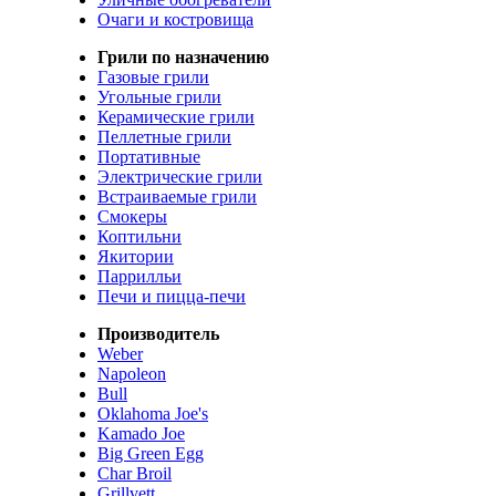
Очаги и костровища
Грили по назначению
Газовые грили
Угольные грили
Керамические грили
Пеллетные грили
Портативные
Электрические грили
Встраиваемые грили
Смокеры
Коптильни
Якитории
Паррилльи
Печи и пицца-печи
Производитель
Weber
Napoleon
Bull
Oklahoma Joe's
Kamado Joe
Big Green Egg
Char Broil
Grillvett