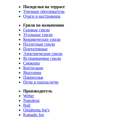
Посиделки на террасе
Уличные обогреватели
Очаги и костровища
Грили по назначению
Газовые грили
Угольные грили
Керамические грили
Пеллетные грили
Портативные
Электрические грили
Встраиваемые грили
Смокеры
Коптильни
Якитории
Паррилльи
Печи и пицца-печи
Производитель
Weber
Napoleon
Bull
Oklahoma Joe's
Kamado Joe