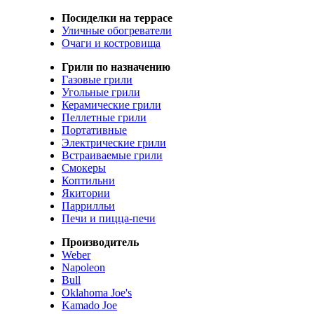
Посиделки на террасе
Уличные обогреватели
Очаги и костровища
Грили по назначению
Газовые грили
Угольные грили
Керамические грили
Пеллетные грили
Портативные
Электрические грили
Встраиваемые грили
Смокеры
Коптильни
Якитории
Паррилльи
Печи и пицца-печи
Производитель
Weber
Napoleon
Bull
Oklahoma Joe's
Kamado Joe