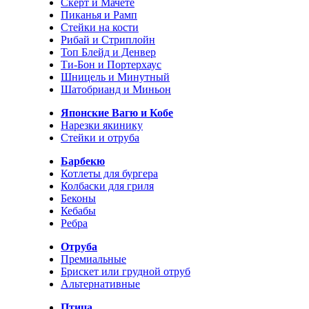
Скерт и Мачете
Пиканья и Рамп
Стейки на кости
Рибай и Стриплойн
Топ Блейд и Денвер
Ти-Бон и Портерхаус
Шницель и Минутный
Шатобрианд и Миньон
Японские Вагю и Кобе
Нарезки якинику
Стейки и отруба
Барбекю
Котлеты для бургера
Колбаски для гриля
Беконы
Кебабы
Ребра
Отруба
Премиальные
Брискет или грудной отруб
Альтернативные
Птица