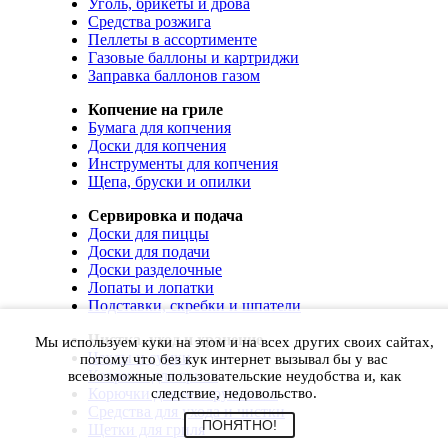
Уголь, брикеты и дрова
Средства розжига
Пеллеты в ассортименте
Газовые баллоны и картриджи
Заправка баллонов газом
Копчение на гриле
Бумага для копчения
Доски для копчения
Инструменты для копчения
Щепа, бруски и опилки
Сервировка и подача
Доски для пиццы
Доски для подачи
Доски разделочные
Лопаты и лопатки
Подставки, скребки и шпатели
Чистка, уход и хранение
Мы используем куки на этом и на всех других своих сайтах,
Чехлы и сумки
потому что без кук интернет вызывал бы у вас
Коврики для гриля
всевозможные пользовательские неудобства и, как
Корючки для инструментов
следствие, недовольство.
Средства для ухода и чистки
ПОНЯТНО!
Щетки для гриля