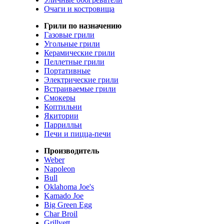
Очаги и костровища
Грили по назначению
Газовые грили
Угольные грили
Керамические грили
Пеллетные грили
Портативные
Электрические грили
Встраиваемые грили
Смокеры
Коптильни
Якитории
Паррилльи
Печи и пицца-печи
Производитель
Weber
Napoleon
Bull
Oklahoma Joe's
Kamado Joe
Big Green Egg
Char Broil
Grillvett