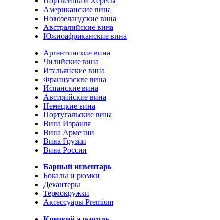
Портвейны и Хересы
Американские вина
Новозеландские вина
Австралийские вина
Южноафриканские вина
Аргентинские вина
Чилийские вина
Итальянские вина
Французские вина
Испанские вина
Австрийские вина
Немецкие вина
Португальские вина
Вина Израиля
Вина Армении
Вина Грузии
Вина России
Барный инвентарь
Бокалы и рюмки
Декантеры
Термокружки
Аксессуары Premium
Крепкий алкоголь