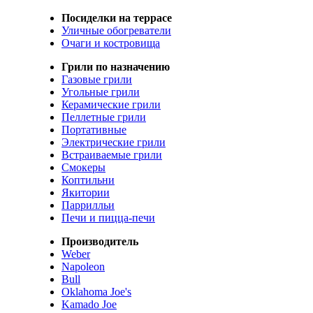
Посиделки на террасе
Уличные обогреватели
Очаги и костровища
Грили по назначению
Газовые грили
Угольные грили
Керамические грили
Пеллетные грили
Портативные
Электрические грили
Встраиваемые грили
Смокеры
Коптильни
Якитории
Паррилльи
Печи и пицца-печи
Производитель
Weber
Napoleon
Bull
Oklahoma Joe's
Kamado Joe