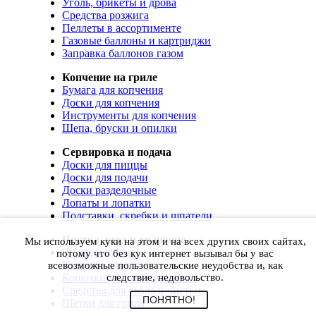
Уголь, брикеты и дрова
Средства розжига
Пеллеты в ассортименте
Газовые баллоны и картриджи
Заправка баллонов газом
Копчение на гриле
Бумага для копчения
Доски для копчения
Инструменты для копчения
Щепа, бруски и опилки
Сервировка и подача
Доски для пиццы
Доски для подачи
Доски разделочные
Лопаты и лопатки
Подставки, скребки и шпатели
Чистка, уход и хранение
Мы используем куки на этом и на всех других своих сайтах,
Чехлы и сумки
потому что без кук интернет вызывал бы у вас
Коврики для гриля
всевозможные пользовательские неудобства и, как
Корючки для инструментов
следствие, недовольство.
Средства для ухода и чистки
ПОНЯТНО!
Щетки для гриля