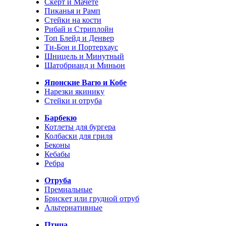
Скерт и Мачете
Пиканья и Рамп
Стейки на кости
Рибай и Стриплойн
Топ Блейд и Денвер
Ти-Бон и Портерхаус
Шницель и Минутный
Шатобрианд и Миньон
Японские Вагю и Кобе
Нарезки якинику
Стейки и отруба
Барбекю
Котлеты для бургера
Колбаски для гриля
Беконы
Кебабы
Ребра
Отруба
Премиальные
Брискет или грудной отруб
Альтернативные
Птица