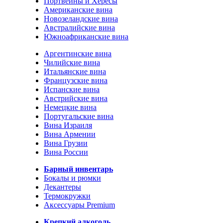
Портвейны и Хересы
Американские вина
Новозеландские вина
Австралийские вина
Южноафриканские вина
Аргентинские вина
Чилийские вина
Итальянские вина
Французские вина
Испанские вина
Австрийские вина
Немецкие вина
Португальские вина
Вина Израиля
Вина Армении
Вина Грузии
Вина России
Барный инвентарь
Бокалы и рюмки
Декантеры
Термокружки
Аксессуары Premium
Крепкий алкоголь