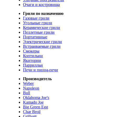
Очаги и костровища
Грили по назначению
Газовые грили
Угольные грили
Керамические грили
Пеллетные грили
Портативные
Электрические грили
Встраиваемые грили
Смокеры
Коптильни
Якитории
Паррилльи
Печи и пицца-печи
Производитель
Weber
Napoleon
Bull
Oklahoma Joe's
Kamado Joe
Big Green Egg
Char Broil
Grillvett