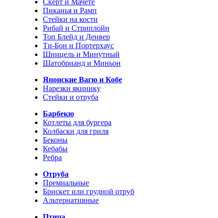
Скерт и Мачете
Пиканья и Рамп
Стейки на кости
Рибай и Стриплойн
Топ Блейд и Денвер
Ти-Бон и Портерхаус
Шницель и Минутный
Шатобрианд и Миньон
Японские Вагю и Кобе
Нарезки якинику
Стейки и отруба
Барбекю
Котлеты для бургера
Колбаски для гриля
Беконы
Кебабы
Ребра
Отруба
Премиальные
Брискет или грудной отруб
Альтернативные
Птица