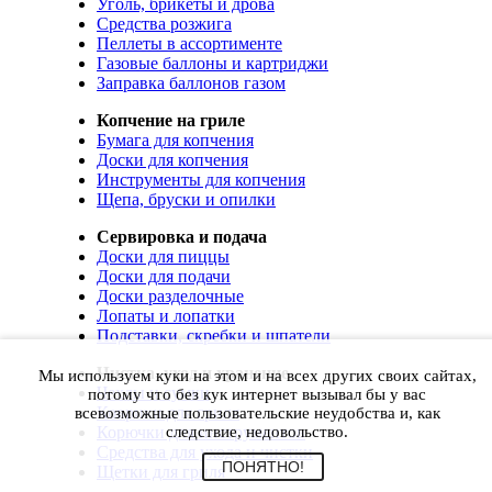
Уголь, брикеты и дрова
Средства розжига
Пеллеты в ассортименте
Газовые баллоны и картриджи
Заправка баллонов газом
Копчение на гриле
Бумага для копчения
Доски для копчения
Инструменты для копчения
Щепа, бруски и опилки
Сервировка и подача
Доски для пиццы
Доски для подачи
Доски разделочные
Лопаты и лопатки
Подставки, скребки и шпатели
Чистка, уход и хранение
Мы используем куки на этом и на всех других своих сайтах,
Чехлы и сумки
потому что без кук интернет вызывал бы у вас
Коврики для гриля
всевозможные пользовательские неудобства и, как
Корючки для инструментов
следствие, недовольство.
Средства для ухода и чистки
ПОНЯТНО!
Щетки для гриля