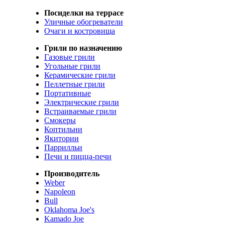
Посиделки на террасе
Уличные обогреватели
Очаги и костровища
Грили по назначению
Газовые грили
Угольные грили
Керамические грили
Пеллетные грили
Портативные
Электрические грили
Встраиваемые грили
Смокеры
Коптильни
Якитории
Паррилльи
Печи и пицца-печи
Производитель
Weber
Napoleon
Bull
Oklahoma Joe's
Kamado Joe