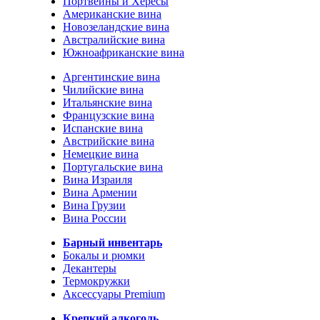
Портвейны и Хересы
Американские вина
Новозеландские вина
Австралийские вина
Южноафриканские вина
Аргентинские вина
Чилийские вина
Итальянские вина
Французские вина
Испанские вина
Австрийские вина
Немецкие вина
Португальские вина
Вина Израиля
Вина Армении
Вина Грузии
Вина России
Барный инвентарь
Бокалы и рюмки
Декантеры
Термокружки
Аксессуары Premium
Крепкий алкоголь