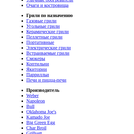
Очаги и костровища
Грили по назначению
Газовые грили
Угольные грили
Керамические грили
Пеллетные грили
Портативные
Электрические грили
Встраиваемые грили
Смокеры
Коптильни
Якитории
Паррилльи
Печи и пицца-печи
Производитель
Weber
Napoleon
Bull
Oklahoma Joe's
Kamado Joe
Big Green Egg
Char Broil
Grillvett