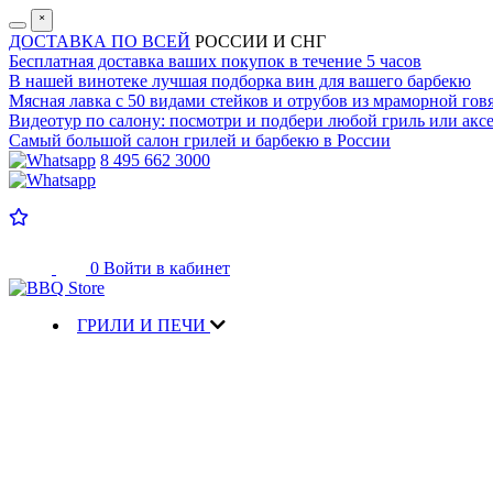
˟
ДОСТАВКА ПО ВСЕЙ
РОССИИ И СНГ
Бесплатная доставка
ваших покупок в течение 5 часов
В нашей винотеке лучшая
подборка вин для вашего барбекю
Мясная лавка с
50 видами стейков и отрубов
из мраморной гов
Видеотур по салону:
посмотри и подбери любой гриль или аксе
Самый большой салон
грилей и барбекю в России
8 495 662 3000
0
Войти в кабинет
ГРИЛИ И ПЕЧИ