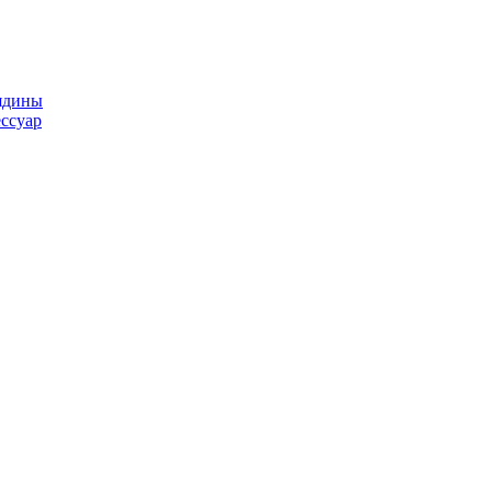
ядины
ссуар