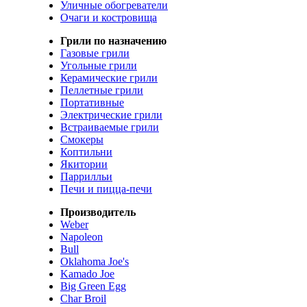
Уличные обогреватели
Очаги и костровища
Грили по назначению
Газовые грили
Угольные грили
Керамические грили
Пеллетные грили
Портативные
Электрические грили
Встраиваемые грили
Смокеры
Коптильни
Якитории
Паррилльи
Печи и пицца-печи
Производитель
Weber
Napoleon
Bull
Oklahoma Joe's
Kamado Joe
Big Green Egg
Char Broil