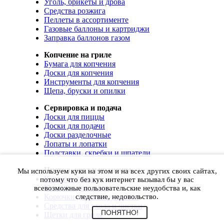
Уголь, брикеты и дрова
Средства розжига
Пеллеты в ассортименте
Газовые баллоны и картриджи
Заправка баллонов газом
Копчение на гриле
Бумага для копчения
Доски для копчения
Инструменты для копчения
Щепа, бруски и опилки
Сервировка и подача
Доски для пиццы
Доски для подачи
Доски разделочные
Лопаты и лопатки
Подставки, скребки и шпатели
Чистка, уход и хранение
Мы используем куки на этом и на всех других своих сайтах,
Чехлы и сумки
потому что без кук интернет вызывал бы у вас
Коврики для гриля
всевозможные пользовательские неудобства и, как
Корючки для инструментов
следствие, недовольство.
Средства для ухода и чистки
ПОНЯТНО!
Щетки для гриля