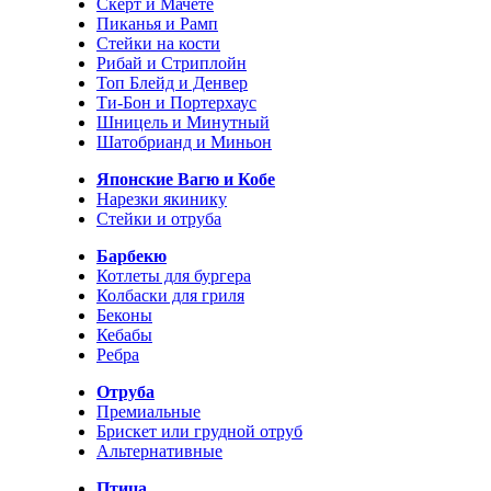
Скерт и Мачете
Пиканья и Рамп
Стейки на кости
Рибай и Стриплойн
Топ Блейд и Денвер
Ти-Бон и Портерхаус
Шницель и Минутный
Шатобрианд и Миньон
Японские Вагю и Кобе
Нарезки якинику
Стейки и отруба
Барбекю
Котлеты для бургера
Колбаски для гриля
Беконы
Кебабы
Ребра
Отруба
Премиальные
Брискет или грудной отруб
Альтернативные
Птица