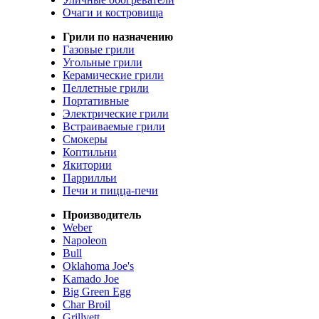
Очаги и костровища
Грили по назначению
Газовые грили
Угольные грили
Керамические грили
Пеллетные грили
Портативные
Электрические грили
Встраиваемые грили
Смокеры
Коптильни
Якитории
Паррилльи
Печи и пицца-печи
Производитель
Weber
Napoleon
Bull
Oklahoma Joe's
Kamado Joe
Big Green Egg
Char Broil
Grillvett