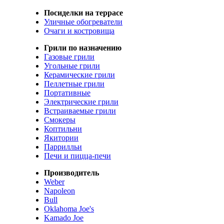
Посиделки на террасе
Уличные обогреватели
Очаги и костровища
Грили по назначению
Газовые грили
Угольные грили
Керамические грили
Пеллетные грили
Портативные
Электрические грили
Встраиваемые грили
Смокеры
Коптильни
Якитории
Паррилльи
Печи и пицца-печи
Производитель
Weber
Napoleon
Bull
Oklahoma Joe's
Kamado Joe