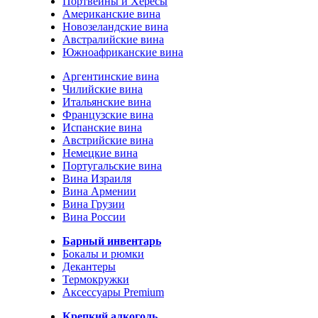
Портвейны и Хересы
Американские вина
Новозеландские вина
Австралийские вина
Южноафриканские вина
Аргентинские вина
Чилийские вина
Итальянские вина
Французские вина
Испанские вина
Австрийские вина
Немецкие вина
Португальские вина
Вина Израиля
Вина Армении
Вина Грузии
Вина России
Барный инвентарь
Бокалы и рюмки
Декантеры
Термокружки
Аксессуары Premium
Крепкий алкоголь