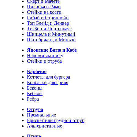
Скерт и Мачете
Пиканья и Рамп
Стейки на кости
Рибай и Стриплойн
Топ Блейд и Денвер
Ти-Бон и Портерхаус
Шницель и Минутный
Шатобрианд и Миньон
Японские Вагю и Кобе
Нарезки якинику
Стейки и отруба
Барбекю
Котлеты для бургера
Колбаски для гриля
Беконы
Кебабы
Ребра
Отруба
Премиальные
Брискет или грудной отруб
Альтернативные
Птица