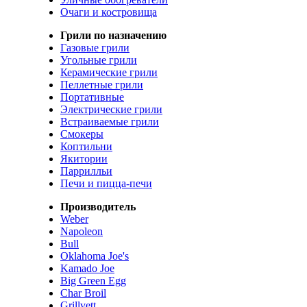
Очаги и костровища
Грили по назначению
Газовые грили
Угольные грили
Керамические грили
Пеллетные грили
Портативные
Электрические грили
Встраиваемые грили
Смокеры
Коптильни
Якитории
Паррилльи
Печи и пицца-печи
Производитель
Weber
Napoleon
Bull
Oklahoma Joe's
Kamado Joe
Big Green Egg
Char Broil
Grillvett