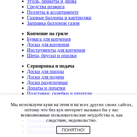
Уголь, брикеты и дрова
Средства розжига
Пеллеты в ассортименте
Газовые баллоны и картриджи
Заправка баллонов газом
Копчение на гриле
Бумага для копчения
Доски для копчения
Инструменты для копчения
Щепа, бруски и опилки
Сервировка и подача
Доски для пиццы
Доски для подачи
Доски разделочные
Лопаты и лопатки
Подставки, скребки и шпатели
Чистка, уход и хранение
Мы используем куки на этом и на всех других своих сайтах,
Чехлы и сумки
потому что без кук интернет вызывал бы у вас
Коврики для гриля
всевозможные пользовательские неудобства и, как
Корючки для инструментов
следствие, недовольство.
Средства для ухода и чистки
ПОНЯТНО!
Щетки для гриля