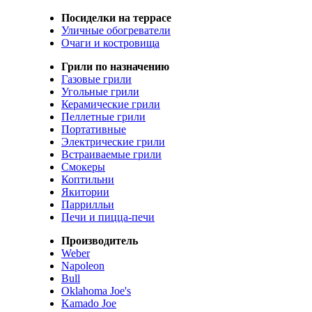
Посиделки на террасе
Уличные обогреватели
Очаги и костровища
Грили по назначению
Газовые грили
Угольные грили
Керамические грили
Пеллетные грили
Портативные
Электрические грили
Встраиваемые грили
Смокеры
Коптильни
Якитории
Паррилльи
Печи и пицца-печи
Производитель
Weber
Napoleon
Bull
Oklahoma Joe's
Kamado Joe