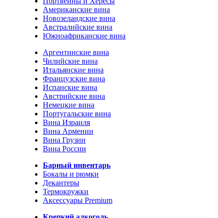
Портвейны и Хересы
Американские вина
Новозеландские вина
Австралийские вина
Южноафриканские вина
Аргентинские вина
Чилийские вина
Итальянские вина
Французские вина
Испанские вина
Австрийские вина
Немецкие вина
Португальские вина
Вина Израиля
Вина Армении
Вина Грузии
Вина России
Барный инвентарь
Бокалы и рюмки
Декантеры
Термокружки
Аксессуары Premium
Крепкий алкоголь