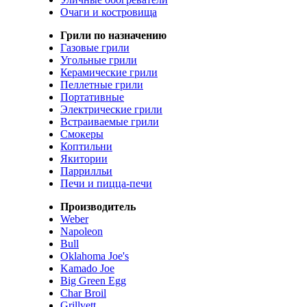
Очаги и костровища
Грили по назначению
Газовые грили
Угольные грили
Керамические грили
Пеллетные грили
Портативные
Электрические грили
Встраиваемые грили
Смокеры
Коптильни
Якитории
Паррилльи
Печи и пицца-печи
Производитель
Weber
Napoleon
Bull
Oklahoma Joe's
Kamado Joe
Big Green Egg
Char Broil
Grillvett