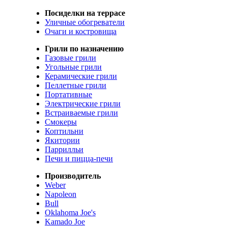
Посиделки на террасе
Уличные обогреватели
Очаги и костровища
Грили по назначению
Газовые грили
Угольные грили
Керамические грили
Пеллетные грили
Портативные
Электрические грили
Встраиваемые грили
Смокеры
Коптильни
Якитории
Паррилльи
Печи и пицца-печи
Производитель
Weber
Napoleon
Bull
Oklahoma Joe's
Kamado Joe