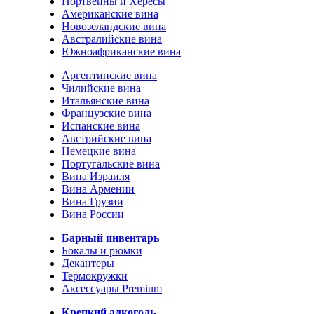
Портвейны и Хересы
Американские вина
Новозеландские вина
Австралийские вина
Южноафриканские вина
Аргентинские вина
Чилийские вина
Итальянские вина
Французские вина
Испанские вина
Австрийские вина
Немецкие вина
Португальские вина
Вина Израиля
Вина Армении
Вина Грузии
Вина России
Барный инвентарь
Бокалы и рюмки
Декантеры
Термокружки
Аксессуары Premium
Крепкий алкоголь