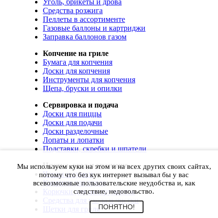
Уголь, брикеты и дрова
Средства розжига
Пеллеты в ассортименте
Газовые баллоны и картриджи
Заправка баллонов газом
Копчение на гриле
Бумага для копчения
Доски для копчения
Инструменты для копчения
Щепа, бруски и опилки
Сервировка и подача
Доски для пиццы
Доски для подачи
Доски разделочные
Лопаты и лопатки
Подставки, скребки и шпатели
Чистка, уход и хранение
Мы используем куки на этом и на всех других своих сайтах,
Чехлы и сумки
потому что без кук интернет вызывал бы у вас
Коврики для гриля
всевозможные пользовательские неудобства и, как
Корючки для инструментов
следствие, недовольство.
Средства для ухода и чистки
ПОНЯТНО!
Щетки для гриля