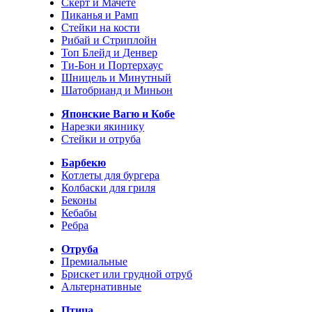
Скерт и Мачете
Пиканья и Рамп
Стейки на кости
Рибай и Стриплойн
Топ Блейд и Денвер
Ти-Бон и Портерхаус
Шницель и Минутный
Шатобрианд и Миньон
Японские Вагю и Кобе
Нарезки якинику
Стейки и отруба
Барбекю
Котлеты для бургера
Колбаски для гриля
Беконы
Кебабы
Ребра
Отруба
Премиальные
Брискет или грудной отруб
Альтернативные
Птица