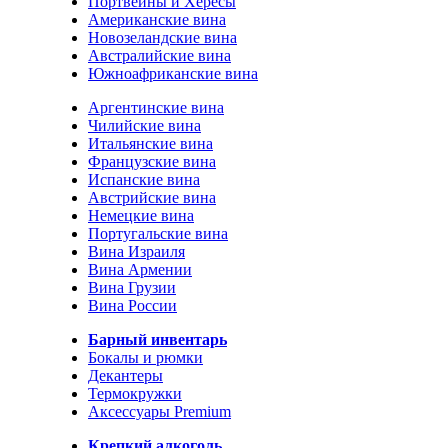
Портвейны и Хересы
Американские вина
Новозеландские вина
Австралийские вина
Южноафриканские вина
Аргентинские вина
Чилийские вина
Итальянские вина
Французские вина
Испанские вина
Австрийские вина
Немецкие вина
Португальские вина
Вина Израиля
Вина Армении
Вина Грузии
Вина России
Барный инвентарь
Бокалы и рюмки
Декантеры
Термокружки
Аксессуары Premium
Крепкий алкоголь