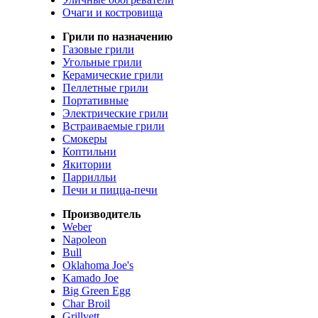
Очаги и костровища
Грили по назначению
Газовые грили
Угольные грили
Керамические грили
Пеллетные грили
Портативные
Электрические грили
Встраиваемые грили
Смокеры
Коптильни
Якитории
Паррилльи
Печи и пицца-печи
Производитель
Weber
Napoleon
Bull
Oklahoma Joe's
Kamado Joe
Big Green Egg
Char Broil
Grillvett