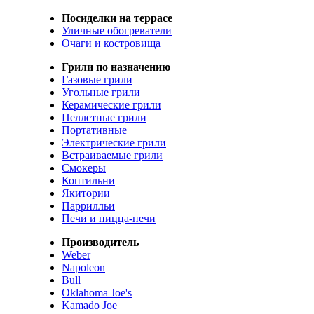
Посиделки на террасе
Уличные обогреватели
Очаги и костровища
Грили по назначению
Газовые грили
Угольные грили
Керамические грили
Пеллетные грили
Портативные
Электрические грили
Встраиваемые грили
Смокеры
Коптильни
Якитории
Паррилльи
Печи и пицца-печи
Производитель
Weber
Napoleon
Bull
Oklahoma Joe's
Kamado Joe