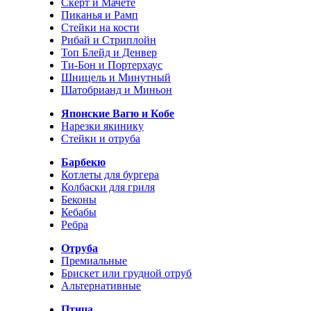
Скерт и Мачете
Пиканья и Рамп
Стейки на кости
Рибай и Стриплойн
Топ Блейд и Денвер
Ти-Бон и Портерхаус
Шницель и Минутный
Шатобрианд и Миньон
Японские Вагю и Кобе
Нарезки якинику
Стейки и отруба
Барбекю
Котлеты для бургера
Колбаски для гриля
Беконы
Кебабы
Ребра
Отруба
Премиальные
Брискет или грудной отруб
Альтернативные
Птица