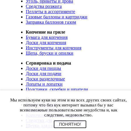
Уголь, брикеты и дрова
Средства розжига
Пеллеты в ассортименте
Газовые баллоны и картриджи
Заправка баллонов газом
Копчение на гриле
Бумага для копчения
Доски для копчения
Инструменты для копчения
Щепа, бруски и опилки
Сервировка и подача
Доски для пиццы
Доски для подачи
Доски разделочные
Лопаты и лопатки
Подставки, скребки и шпатели
Чистка, уход и хранение
Мы используем куки на этом и на всех других своих сайтах,
Чехлы и сумки
потому что без кук интернет вызывал бы у вас
Коврики для гриля
всевозможные пользовательские неудобства и, как
Корючки для инструментов
следствие, недовольство.
Средства для ухода и чистки
ПОНЯТНО!
Щетки для гриля