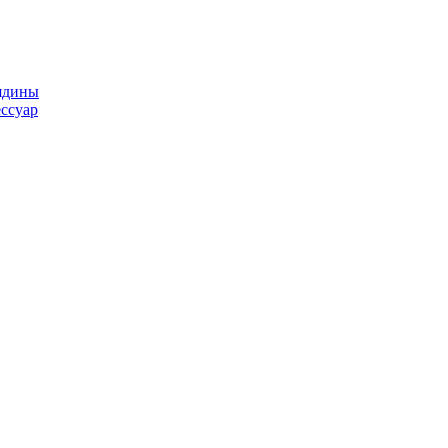
ядины
ссуар