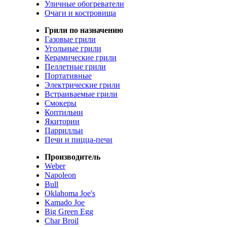
Уличные обогреватели
Очаги и костровища
Грили по назначению
Газовые грили
Угольные грили
Керамические грили
Пеллетные грили
Портативные
Электрические грили
Встраиваемые грили
Смокеры
Коптильни
Якитории
Паррилльи
Печи и пицца-печи
Производитель
Weber
Napoleon
Bull
Oklahoma Joe's
Kamado Joe
Big Green Egg
Char Broil