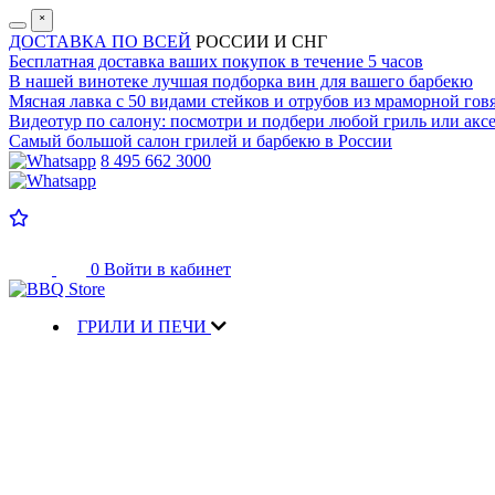
˟
ДОСТАВКА ПО ВСЕЙ
РОССИИ И СНГ
Бесплатная доставка
ваших покупок в течение 5 часов
В нашей винотеке лучшая
подборка вин для вашего барбекю
Мясная лавка с
50 видами стейков и отрубов
из мраморной гов
Видеотур по салону:
посмотри и подбери любой гриль или аксе
Самый большой салон
грилей и барбекю в России
8 495 662 3000
0
Войти в кабинет
ГРИЛИ И ПЕЧИ