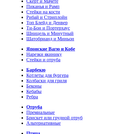
Скерт и Мачете
Пиканья и Рамп
Стейки на кости
Рибай и Стриплойн
Топ Блейд и Денвер
Ти-Бон и Портерхаус
Шницель и Минутный
Шатобрианд и Миньон
Японские Вагю и Кобе
Нарезки якинику
Стейки и отруба
Барбекю
Котлеты для бургера
Колбаски для гриля
Беконы
Кебабы
Ребра
Отруба
Премиальные
Брискет или грудной отруб
Альтернативные
Птица