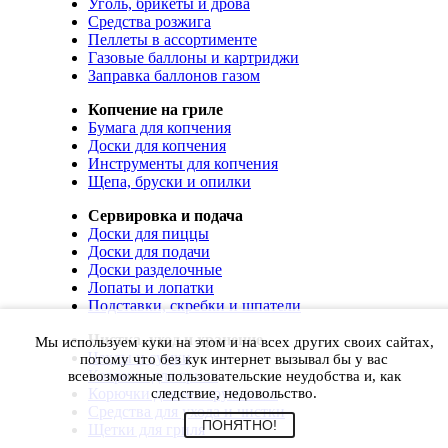
Уголь, брикеты и дрова
Средства розжига
Пеллеты в ассортименте
Газовые баллоны и картриджи
Заправка баллонов газом
Копчение на гриле
Бумага для копчения
Доски для копчения
Инструменты для копчения
Щепа, бруски и опилки
Сервировка и подача
Доски для пиццы
Доски для подачи
Доски разделочные
Лопаты и лопатки
Подставки, скребки и шпатели
Чистка, уход и хранение
Мы используем куки на этом и на всех других своих сайтах,
Чехлы и сумки
потому что без кук интернет вызывал бы у вас
Коврики для гриля
всевозможные пользовательские неудобства и, как
Корючки для инструментов
следствие, недовольство.
Средства для ухода и чистки
ПОНЯТНО!
Щетки для гриля