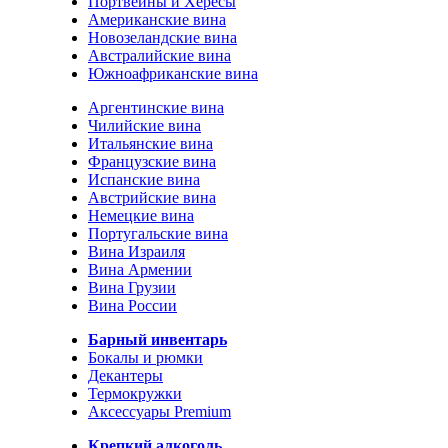
Портвейны и Хересы
Американские вина
Новозеландские вина
Австралийские вина
Южноафриканские вина
Аргентинские вина
Чилийские вина
Итальянские вина
Французские вина
Испанские вина
Австрийские вина
Немецкие вина
Португальские вина
Вина Израиля
Вина Армении
Вина Грузии
Вина России
Барный инвентарь
Бокалы и рюмки
Декантеры
Термокружки
Аксессуары Premium
Крепкий алкоголь