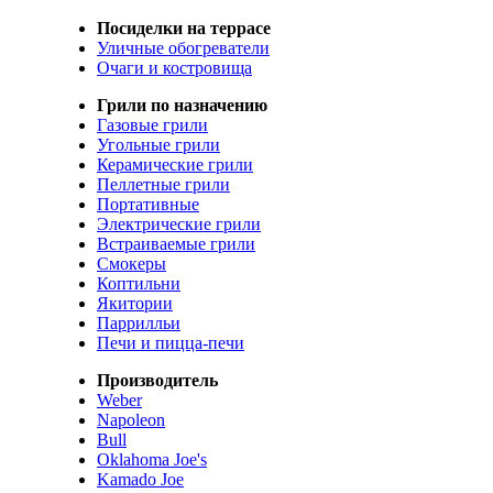
Посиделки на террасе
Уличные обогреватели
Очаги и костровища
Грили по назначению
Газовые грили
Угольные грили
Керамические грили
Пеллетные грили
Портативные
Электрические грили
Встраиваемые грили
Смокеры
Коптильни
Якитории
Паррилльи
Печи и пицца-печи
Производитель
Weber
Napoleon
Bull
Oklahoma Joe's
Kamado Joe