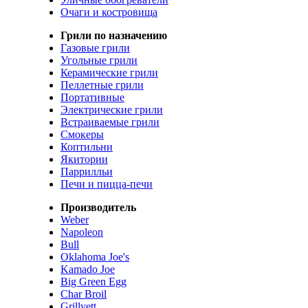
Очаги и костровища
Грили по назначению
Газовые грили
Угольные грили
Керамические грили
Пеллетные грили
Портативные
Электрические грили
Встраиваемые грили
Смокеры
Коптильни
Якитории
Паррилльи
Печи и пицца-печи
Производитель
Weber
Napoleon
Bull
Oklahoma Joe's
Kamado Joe
Big Green Egg
Char Broil
Grillvett