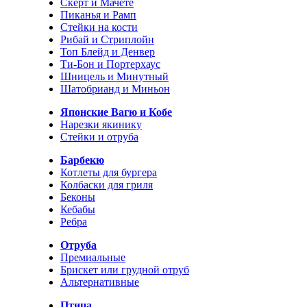
Скерт и Мачете
Пиканья и Рамп
Стейки на кости
Рибай и Стриплойн
Топ Блейд и Денвер
Ти-Бон и Портерхаус
Шницель и Минутный
Шатобрианд и Миньон
Японские Вагю и Кобе
Нарезки якинику
Стейки и отруба
Барбекю
Котлеты для бургера
Колбаски для гриля
Беконы
Кебабы
Ребра
Отруба
Премиальные
Брискет или грудной отруб
Альтернативные
Птица