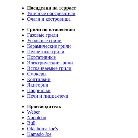
Посиделки на террасе
Уличные обогреватели
Очаги и костровища
Грили по назначению
Газовые грили
Угольные грили
Керамические грили
Пеллетные грили
Портативные
Электрические грили
Встраиваемые грили
Смокеры
Коптильни
Якитории
Паррилльи
Печи и пицца-печи
Производитель
Weber
Napoleon
Bull
Oklahoma Joe's
Kamado Joe