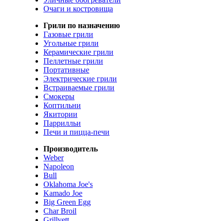
Очаги и костровища
Грили по назначению
Газовые грили
Угольные грили
Керамические грили
Пеллетные грили
Портативные
Электрические грили
Встраиваемые грили
Смокеры
Коптильни
Якитории
Паррилльи
Печи и пицца-печи
Производитель
Weber
Napoleon
Bull
Oklahoma Joe's
Kamado Joe
Big Green Egg
Char Broil
Grillvett