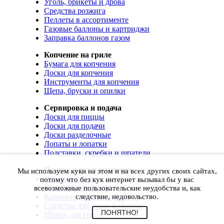
Уголь, брикеты и дрова
Средства розжига
Пеллеты в ассортименте
Газовые баллоны и картриджи
Заправка баллонов газом
Копчение на гриле
Бумага для копчения
Доски для копчения
Инструменты для копчения
Щепа, бруски и опилки
Сервировка и подача
Доски для пиццы
Доски для подачи
Доски разделочные
Лопаты и лопатки
Подставки, скребки и шпатели
Чистка, уход и хранение
Мы используем куки на этом и на всех других своих сайтах,
Чехлы и сумки
потому что без кук интернет вызывал бы у вас
Коврики для гриля
всевозможные пользовательские неудобства и, как
Корючки для инструментов
следствие, недовольство.
Средства для ухода и чистки
ПОНЯТНО!
Щетки для гриля