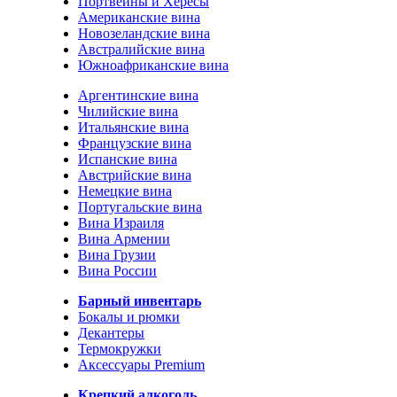
Портвейны и Хересы
Американские вина
Новозеландские вина
Австралийские вина
Южноафриканские вина
Аргентинские вина
Чилийские вина
Итальянские вина
Французские вина
Испанские вина
Австрийские вина
Немецкие вина
Португальские вина
Вина Израиля
Вина Армении
Вина Грузии
Вина России
Барный инвентарь
Бокалы и рюмки
Декантеры
Термокружки
Аксессуары Premium
Крепкий алкоголь