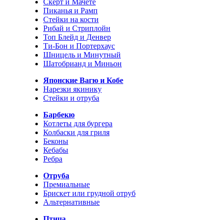
Скерт и Мачете
Пиканья и Рамп
Стейки на кости
Рибай и Стриплойн
Топ Блейд и Денвер
Ти-Бон и Портерхаус
Шницель и Минутный
Шатобрианд и Миньон
Японские Вагю и Кобе
Нарезки якинику
Стейки и отруба
Барбекю
Котлеты для бургера
Колбаски для гриля
Беконы
Кебабы
Ребра
Отруба
Премиальные
Брискет или грудной отруб
Альтернативные
Птица