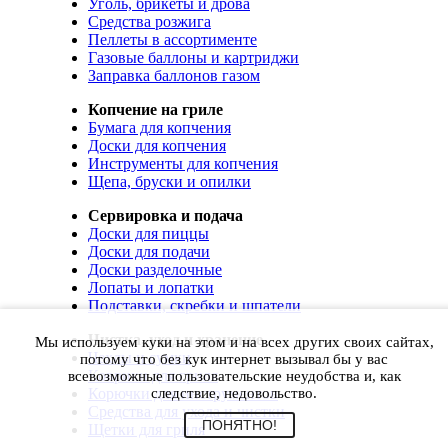
Уголь, брикеты и дрова
Средства розжига
Пеллеты в ассортименте
Газовые баллоны и картриджи
Заправка баллонов газом
Копчение на гриле
Бумага для копчения
Доски для копчения
Инструменты для копчения
Щепа, бруски и опилки
Сервировка и подача
Доски для пиццы
Доски для подачи
Доски разделочные
Лопаты и лопатки
Подставки, скребки и шпатели
Чистка, уход и хранение
Мы используем куки на этом и на всех других своих сайтах,
Чехлы и сумки
потому что без кук интернет вызывал бы у вас
Коврики для гриля
всевозможные пользовательские неудобства и, как
Корючки для инструментов
следствие, недовольство.
Средства для ухода и чистки
ПОНЯТНО!
Щетки для гриля