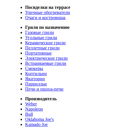
Посиделки на террасе
Уличные обогреватели
Очаги и костровища
Грили по назначению
Газовые грили
Угольные грили
Керамические грили
Пеллетные грили
Портативные
Электрические грили
Встраиваемые грили
Смокеры
Коптильни
Якитории
Паррилльи
Печи и пицца-печи
Производитель
Weber
Napoleon
Bull
Oklahoma Joe's
Kamado Joe