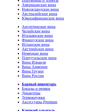
Портвейны и Хересы
Американские вина
Новозеландские вина
Австралийские вина
Южноафриканские вина
Аргентинские вина
Чилийские вина
Итальянские вина
Французские вина
Испанские вина
Австрийские вина
Немецкие вина
Португальские вина
Вина Израиля
Вина Армении
Вина Грузии
Вина России
Барный инвентарь
Бокалы и рюмки
Декантеры
Термокружки
Аксессуары Premium
Крепкий алкоголь