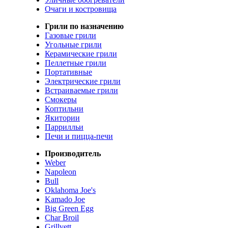
Очаги и костровища
Грили по назначению
Газовые грили
Угольные грили
Керамические грили
Пеллетные грили
Портативные
Электрические грили
Встраиваемые грили
Смокеры
Коптильни
Якитории
Паррилльи
Печи и пицца-печи
Производитель
Weber
Napoleon
Bull
Oklahoma Joe's
Kamado Joe
Big Green Egg
Char Broil
Grillvett