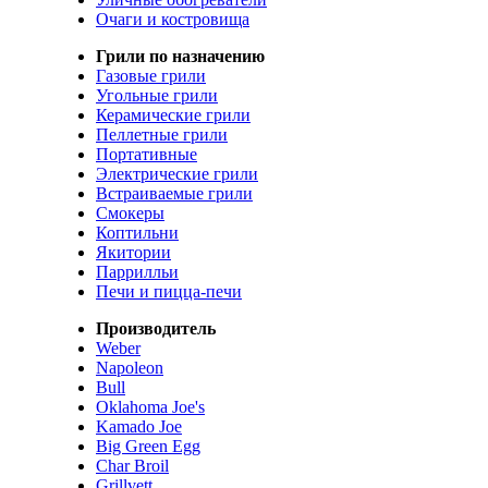
Очаги и костровища
Грили по назначению
Газовые грили
Угольные грили
Керамические грили
Пеллетные грили
Портативные
Электрические грили
Встраиваемые грили
Смокеры
Коптильни
Якитории
Паррилльи
Печи и пицца-печи
Производитель
Weber
Napoleon
Bull
Oklahoma Joe's
Kamado Joe
Big Green Egg
Char Broil
Grillvett