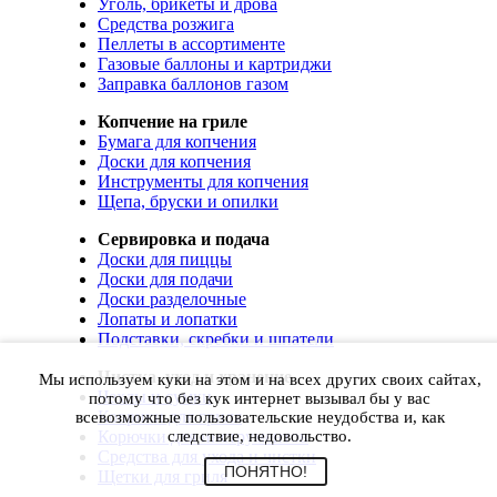
Уголь, брикеты и дрова
Средства розжига
Пеллеты в ассортименте
Газовые баллоны и картриджи
Заправка баллонов газом
Копчение на гриле
Бумага для копчения
Доски для копчения
Инструменты для копчения
Щепа, бруски и опилки
Сервировка и подача
Доски для пиццы
Доски для подачи
Доски разделочные
Лопаты и лопатки
Подставки, скребки и шпатели
Чистка, уход и хранение
Мы используем куки на этом и на всех других своих сайтах,
Чехлы и сумки
потому что без кук интернет вызывал бы у вас
Коврики для гриля
всевозможные пользовательские неудобства и, как
Корючки для инструментов
следствие, недовольство.
Средства для ухода и чистки
ПОНЯТНО!
Щетки для гриля