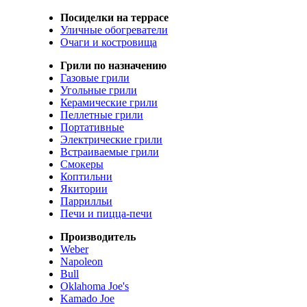
Посиделки на террасе
Уличные обогреватели
Очаги и костровища
Грили по назначению
Газовые грили
Угольные грили
Керамические грили
Пеллетные грили
Портативные
Электрические грили
Встраиваемые грили
Смокеры
Коптильни
Якитории
Паррилльи
Печи и пицца-печи
Производитель
Weber
Napoleon
Bull
Oklahoma Joe's
Kamado Joe