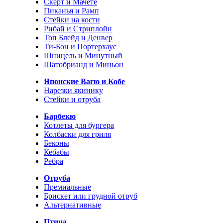
Скерт и Мачете
Пиканья и Рамп
Стейки на кости
Рибай и Стриплойн
Топ Блейд и Денвер
Ти-Бон и Портерхаус
Шницель и Минутный
Шатобрианд и Миньон
Японские Вагю и Кобе
Нарезки якинику
Стейки и отруба
Барбекю
Котлеты для бургера
Колбаски для гриля
Беконы
Кебабы
Ребра
Отруба
Премиальные
Брискет или грудной отруб
Альтернативные
Птица