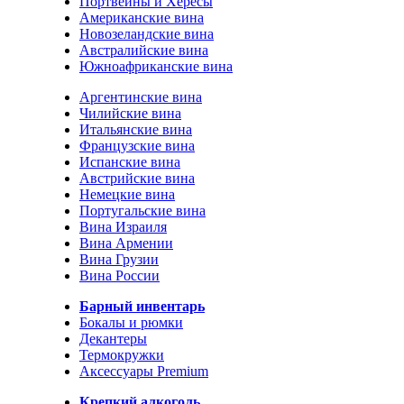
Портвейны и Хересы
Американские вина
Новозеландские вина
Австралийские вина
Южноафриканские вина
Аргентинские вина
Чилийские вина
Итальянские вина
Французские вина
Испанские вина
Австрийские вина
Немецкие вина
Португальские вина
Вина Израиля
Вина Армении
Вина Грузии
Вина России
Барный инвентарь
Бокалы и рюмки
Декантеры
Термокружки
Аксессуары Premium
Крепкий алкоголь