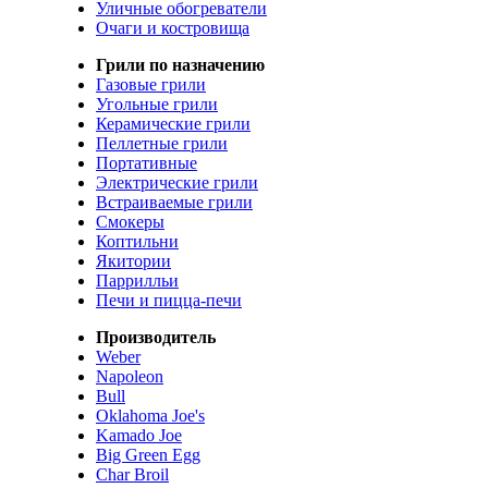
Уличные обогреватели
Очаги и костровища
Грили по назначению
Газовые грили
Угольные грили
Керамические грили
Пеллетные грили
Портативные
Электрические грили
Встраиваемые грили
Смокеры
Коптильни
Якитории
Паррилльи
Печи и пицца-печи
Производитель
Weber
Napoleon
Bull
Oklahoma Joe's
Kamado Joe
Big Green Egg
Char Broil