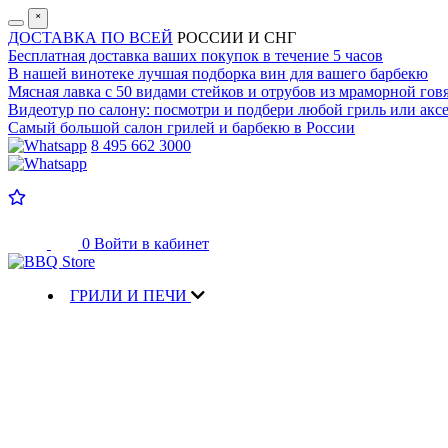
˟
ДОСТАВКА ПО ВСЕЙ
РОССИИ И СНГ
Бесплатная доставка
ваших покупок в течение 5 часов
В нашей винотеке лучшая
подборка вин для вашего барбекю
Мясная лавка с
50 видами стейков и отрубов
из мраморной гов
Видеотур по салону:
посмотри и подбери любой гриль или аксе
Самый большой салон
грилей и барбекю в России
8 495 662 3000
0
Войти в кабинет
ГРИЛИ И ПЕЧИ