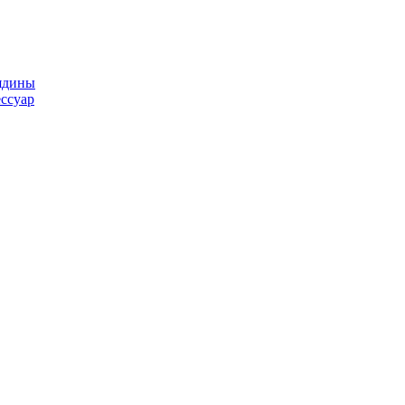
ядины
ссуар