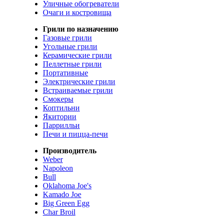
Уличные обогреватели
Очаги и костровища
Грили по назначению
Газовые грили
Угольные грили
Керамические грили
Пеллетные грили
Портативные
Электрические грили
Встраиваемые грили
Смокеры
Коптильни
Якитории
Паррилльи
Печи и пицца-печи
Производитель
Weber
Napoleon
Bull
Oklahoma Joe's
Kamado Joe
Big Green Egg
Char Broil