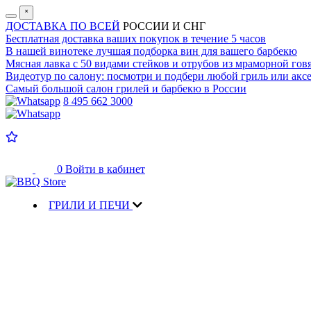
˟
ДОСТАВКА ПО ВСЕЙ
РОССИИ И СНГ
Бесплатная доставка
ваших покупок в течение 5 часов
В нашей винотеке лучшая
подборка вин для вашего барбекю
Мясная лавка с
50 видами стейков и отрубов
из мраморной гов
Видеотур по салону:
посмотри и подбери любой гриль или аксе
Самый большой салон
грилей и барбекю в России
8 495 662 3000
0
Войти в кабинет
ГРИЛИ И ПЕЧИ