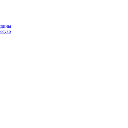
ядины
ссуар