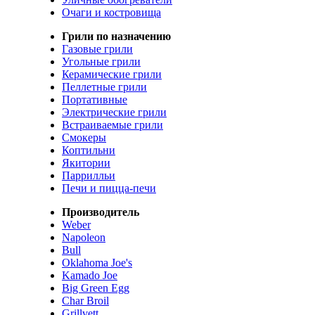
Очаги и костровища
Грили по назначению
Газовые грили
Угольные грили
Керамические грили
Пеллетные грили
Портативные
Электрические грили
Встраиваемые грили
Смокеры
Коптильни
Якитории
Паррилльи
Печи и пицца-печи
Производитель
Weber
Napoleon
Bull
Oklahoma Joe's
Kamado Joe
Big Green Egg
Char Broil
Grillvett