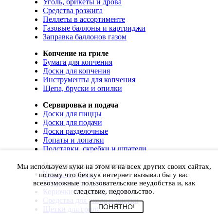
Уголь, брикеты и дрова
Средства розжига
Пеллеты в ассортименте
Газовые баллоны и картриджи
Заправка баллонов газом
Копчение на гриле
Бумага для копчения
Доски для копчения
Инструменты для копчения
Щепа, бруски и опилки
Сервировка и подача
Доски для пиццы
Доски для подачи
Доски разделочные
Лопаты и лопатки
Подставки, скребки и шпатели
Чистка, уход и хранение
Мы используем куки на этом и на всех других своих сайтах,
Чехлы и сумки
потому что без кук интернет вызывал бы у вас
Коврики для гриля
всевозможные пользовательские неудобства и, как
Корючки для инструментов
следствие, недовольство.
Средства для ухода и чистки
ПОНЯТНО!
Щетки для гриля