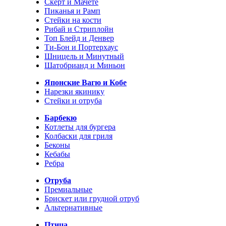
Скерт и Мачете
Пиканья и Рамп
Стейки на кости
Рибай и Стриплойн
Топ Блейд и Денвер
Ти-Бон и Портерхаус
Шницель и Минутный
Шатобрианд и Миньон
Японские Вагю и Кобе
Нарезки якинику
Стейки и отруба
Барбекю
Котлеты для бургера
Колбаски для гриля
Беконы
Кебабы
Ребра
Отруба
Премиальные
Брискет или грудной отруб
Альтернативные
Птица