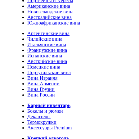
Портвейны и Хересы
Американские вина
Новозеландские вина
Австралийские вина
Южноафриканские вина
Аргентинские вина
Чилийские вина
Итальянские вина
Французские вина
Испанские вина
Австрийские вина
Немецкие вина
Португальские вина
Вина Израиля
Вина Армении
Вина Грузии
Вина России
Барный инвентарь
Бокалы и рюмки
Декантеры
Термокружки
Аксессуары Premium
Крепкий алкоголь