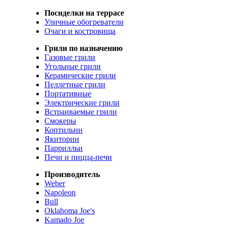
Посиделки на террасе
Уличные обогреватели
Очаги и костровища
Грили по назначению
Газовые грили
Угольные грили
Керамические грили
Пеллетные грили
Портативные
Электрические грили
Встраиваемые грили
Смокеры
Коптильни
Якитории
Паррилльи
Печи и пицца-печи
Производитель
Weber
Napoleon
Bull
Oklahoma Joe's
Kamado Joe