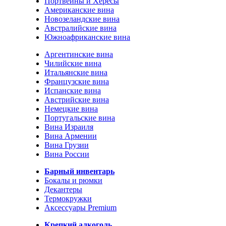
Портвейны и Хересы
Американские вина
Новозеландские вина
Австралийские вина
Южноафриканские вина
Аргентинские вина
Чилийские вина
Итальянские вина
Французские вина
Испанские вина
Австрийские вина
Немецкие вина
Португальские вина
Вина Израиля
Вина Армении
Вина Грузии
Вина России
Барный инвентарь
Бокалы и рюмки
Декантеры
Термокружки
Аксессуары Premium
Крепкий алкоголь