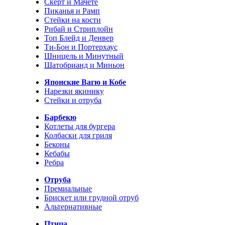
Скерт и Мачете
Пиканья и Рамп
Стейки на кости
Рибай и Стриплойн
Топ Блейд и Денвер
Ти-Бон и Портерхаус
Шницель и Минутный
Шатобрианд и Миньон
Японские Вагю и Кобе
Нарезки якинику
Стейки и отруба
Барбекю
Котлеты для бургера
Колбаски для гриля
Беконы
Кебабы
Ребра
Отруба
Премиальные
Брискет или грудной отруб
Альтернативные
Птица