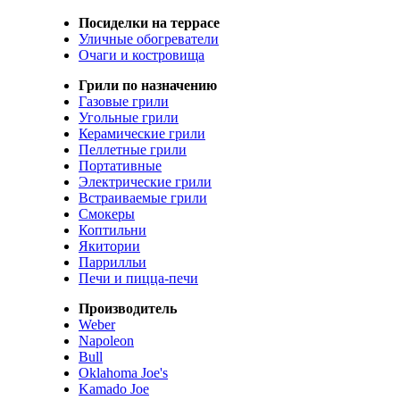
Посиделки на террасе
Уличные обогреватели
Очаги и костровища
Грили по назначению
Газовые грили
Угольные грили
Керамические грили
Пеллетные грили
Портативные
Электрические грили
Встраиваемые грили
Смокеры
Коптильни
Якитории
Паррилльи
Печи и пицца-печи
Производитель
Weber
Napoleon
Bull
Oklahoma Joe's
Kamado Joe