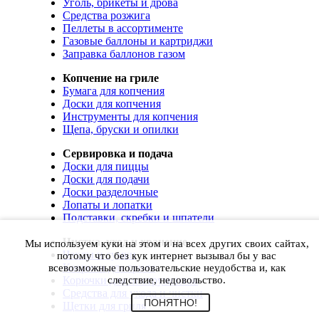
Уголь, брикеты и дрова
Средства розжига
Пеллеты в ассортименте
Газовые баллоны и картриджи
Заправка баллонов газом
Копчение на гриле
Бумага для копчения
Доски для копчения
Инструменты для копчения
Щепа, бруски и опилки
Сервировка и подача
Доски для пиццы
Доски для подачи
Доски разделочные
Лопаты и лопатки
Подставки, скребки и шпатели
Чистка, уход и хранение
Мы используем куки на этом и на всех других своих сайтах,
Чехлы и сумки
потому что без кук интернет вызывал бы у вас
Коврики для гриля
всевозможные пользовательские неудобства и, как
Корючки для инструментов
следствие, недовольство.
Средства для ухода и чистки
ПОНЯТНО!
Щетки для гриля