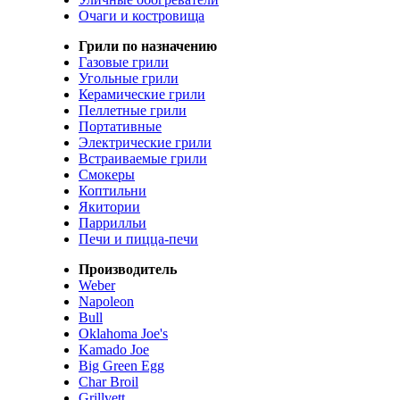
Очаги и костровища
Грили по назначению
Газовые грили
Угольные грили
Керамические грили
Пеллетные грили
Портативные
Электрические грили
Встраиваемые грили
Смокеры
Коптильни
Якитории
Паррилльи
Печи и пицца-печи
Производитель
Weber
Napoleon
Bull
Oklahoma Joe's
Kamado Joe
Big Green Egg
Char Broil
Grillvett