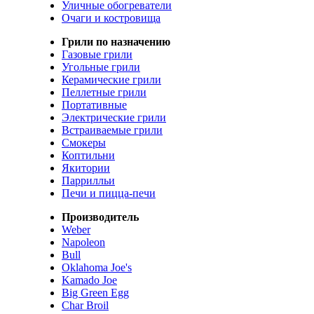
Уличные обогреватели
Очаги и костровища
Грили по назначению
Газовые грили
Угольные грили
Керамические грили
Пеллетные грили
Портативные
Электрические грили
Встраиваемые грили
Смокеры
Коптильни
Якитории
Паррилльи
Печи и пицца-печи
Производитель
Weber
Napoleon
Bull
Oklahoma Joe's
Kamado Joe
Big Green Egg
Char Broil