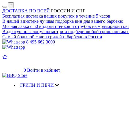
˟
ДОСТАВКА ПО ВСЕЙ
РОССИИ И СНГ
Бесплатная доставка
ваших покупок в течение 5 часов
В нашей винотеке лучшая
подборка вин для вашего барбекю
Мясная лавка с
50 видами стейков и отрубов
из мраморной гов
Видеотур по салону:
посмотри и подбери любой гриль или аксе
Самый большой салон
грилей и барбекю в России
8 495 662 3000
0
Войти в кабинет
ГРИЛИ И ПЕЧИ