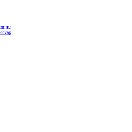
ядины
ссуар