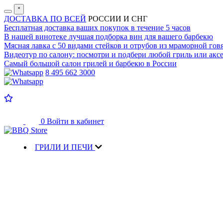
˟
ДОСТАВКА ПО ВСЕЙ
РОССИИ И СНГ
Бесплатная доставка
ваших покупок в течение 5 часов
В нашей винотеке лучшая
подборка вин для вашего барбекю
Мясная лавка с
50 видами стейков и отрубов
из мраморной гов
Видеотур по салону:
посмотри и подбери любой гриль или аксе
Самый большой салон
грилей и барбекю в России
8 495 662 3000
0
Войти в кабинет
ГРИЛИ И ПЕЧИ