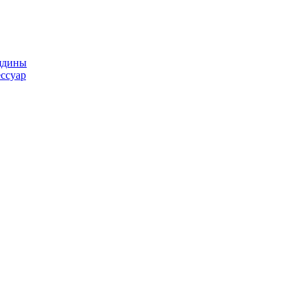
ядины
ссуар