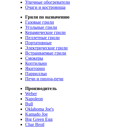
Уличные обогреватели
Очаги и костровища
Грили по назначению
Газовые грили
Угольные грили
Керамические грили
Пеллетные грили
Портативные
Электрические грили
Встраиваемые грили
Смокеры
Коптильни
Якитории
Паррилльи
Печи и пицца-печи
Производитель
Weber
Napoleon
Bull
Oklahoma Joe's
Kamado Joe
Big Green Egg
Char Broil