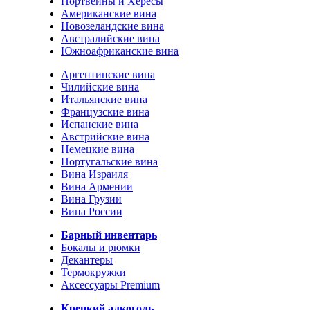
Портвейны и Хересы
Американские вина
Новозеландские вина
Австралийские вина
Южноафриканские вина
Аргентинские вина
Чилийские вина
Итальянские вина
Французские вина
Испанские вина
Австрийские вина
Немецкие вина
Португальские вина
Вина Израиля
Вина Армении
Вина Грузии
Вина России
Барный инвентарь
Бокалы и рюмки
Декантеры
Термокружки
Аксессуары Premium
Крепкий алкоголь