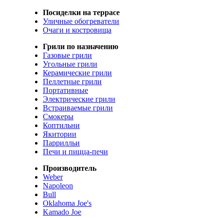
Посиделки на террасе
Уличные обогреватели
Очаги и костровища
Грили по назначению
Газовые грили
Угольные грили
Керамические грили
Пеллетные грили
Портативные
Электрические грили
Встраиваемые грили
Смокеры
Коптильни
Якитории
Паррилльи
Печи и пицца-печи
Производитель
Weber
Napoleon
Bull
Oklahoma Joe's
Kamado Joe