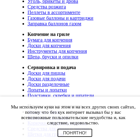
Уголь, брикеты и дрова
Средства розжига
Пеллеты в ассортименте
Газовые баллоны и картриджи
Заправка баллонов газом
Копчение на гриле
Бумага для копчения
Доски для копчения
Инструменты для копчения
Щепа, бруски и опилки
Сервировка и подача
Доски для пиццы
Доски для подачи
Доски разделочные
Лопаты и лопатки
Подставки, скребки и шпатели
Чистка, уход и хранение
Мы используем куки на этом и на всех других своих сайтах,
Чехлы и сумки
потому что без кук интернет вызывал бы у вас
Коврики для гриля
всевозможные пользовательские неудобства и, как
Корючки для инструментов
следствие, недовольство.
Средства для ухода и чистки
ПОНЯТНО!
Щетки для гриля