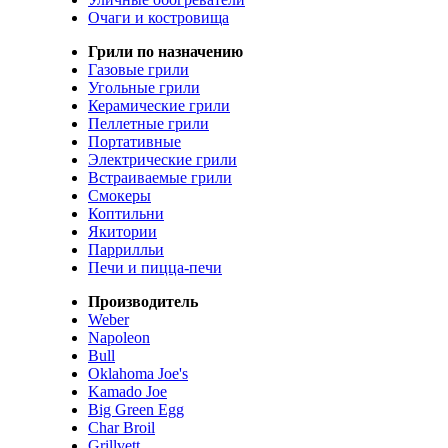
Очаги и костровища
Грили по назначению
Газовые грили
Угольные грили
Керамические грили
Пеллетные грили
Портативные
Электрические грили
Встраиваемые грили
Смокеры
Коптильни
Якитории
Паррилльи
Печи и пицца-печи
Производитель
Weber
Napoleon
Bull
Oklahoma Joe's
Kamado Joe
Big Green Egg
Char Broil
Grillvett