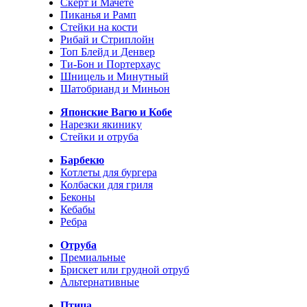
Скерт и Мачете
Пиканья и Рамп
Стейки на кости
Рибай и Стриплойн
Топ Блейд и Денвер
Ти-Бон и Портерхаус
Шницель и Минутный
Шатобрианд и Миньон
Японские Вагю и Кобе
Нарезки якинику
Стейки и отруба
Барбекю
Котлеты для бургера
Колбаски для гриля
Беконы
Кебабы
Ребра
Отруба
Премиальные
Брискет или грудной отруб
Альтернативные
Птица