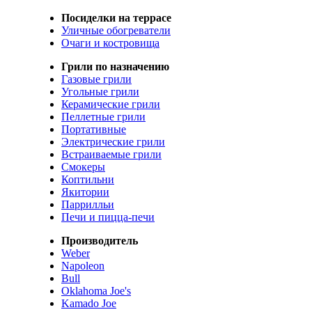
Посиделки на террасе
Уличные обогреватели
Очаги и костровища
Грили по назначению
Газовые грили
Угольные грили
Керамические грили
Пеллетные грили
Портативные
Электрические грили
Встраиваемые грили
Смокеры
Коптильни
Якитории
Паррилльи
Печи и пицца-печи
Производитель
Weber
Napoleon
Bull
Oklahoma Joe's
Kamado Joe