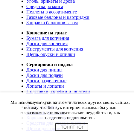
Уголь, брикеты и дрова
Средства розжига
Пеллеты в ассортименте
Газовые баллоны и картриджи
Заправка баллонов газом
Копчение на гриле
Бумага для копчения
Доски для копчения
Инструменты для копчения
Щепа, бруски и опилки
Сервировка и подача
Доски для пиццы
Доски для подачи
Доски разделочные
Лопаты и лопатки
Подставки, скребки и шпатели
Чистка, уход и хранение
Мы используем куки на этом и на всех других своих сайтах,
Чехлы и сумки
потому что без кук интернет вызывал бы у вас
Коврики для гриля
всевозможные пользовательские неудобства и, как
Корючки для инструментов
следствие, недовольство.
Средства для ухода и чистки
ПОНЯТНО!
Щетки для гриля