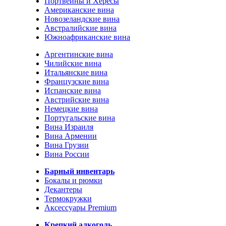
Портвейны и Хересы
Американские вина
Новозеландские вина
Австралийские вина
Южноафриканские вина
Аргентинские вина
Чилийские вина
Итальянские вина
Французские вина
Испанские вина
Австрийские вина
Немецкие вина
Португальские вина
Вина Израиля
Вина Армении
Вина Грузии
Вина России
Барный инвентарь
Бокалы и рюмки
Декантеры
Термокружки
Аксессуары Premium
Крепкий алкоголь