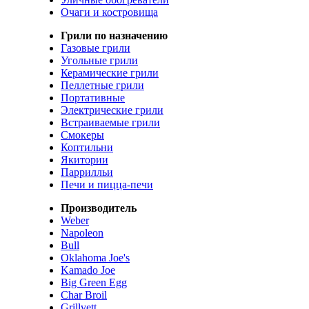
Очаги и костровища
Грили по назначению
Газовые грили
Угольные грили
Керамические грили
Пеллетные грили
Портативные
Электрические грили
Встраиваемые грили
Смокеры
Коптильни
Якитории
Паррилльи
Печи и пицца-печи
Производитель
Weber
Napoleon
Bull
Oklahoma Joe's
Kamado Joe
Big Green Egg
Char Broil
Grillvett