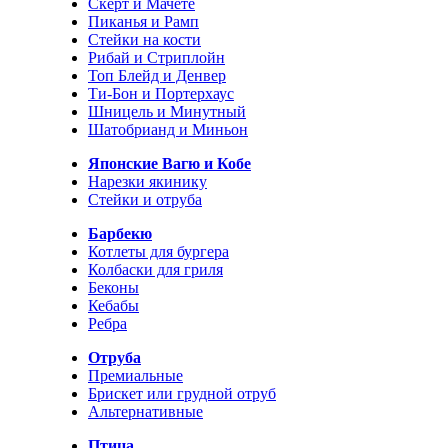
Скерт и Мачете
Пиканья и Рамп
Стейки на кости
Рибай и Стриплойн
Топ Блейд и Денвер
Ти-Бон и Портерхаус
Шницель и Минутный
Шатобрианд и Миньон
Японские Вагю и Кобе
Нарезки якинику
Стейки и отруба
Барбекю
Котлеты для бургера
Колбаски для гриля
Беконы
Кебабы
Ребра
Отруба
Премиальные
Брискет или грудной отруб
Альтернативные
Птица