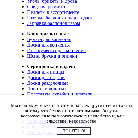
Уголь, брикеты и дрова
Средства розжига
Пеллеты в ассортименте
Газовые баллоны и картриджи
Заправка баллонов газом
Копчение на гриле
Бумага для копчения
Доски для копчения
Инструменты для копчения
Щепа, бруски и опилки
Сервировка и подача
Доски для пиццы
Доски для подачи
Доски разделочные
Лопаты и лопатки
Подставки, скребки и шпатели
Чистка, уход и хранение
Мы используем куки на этом и на всех других своих сайтах,
Чехлы и сумки
потому что без кук интернет вызывал бы у вас
Коврики для гриля
всевозможные пользовательские неудобства и, как
Корючки для инструментов
следствие, недовольство.
Средства для ухода и чистки
ПОНЯТНО!
Щетки для гриля