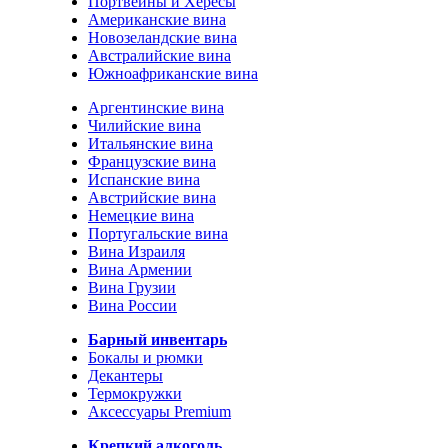
Портвейны и Хересы
Американские вина
Новозеландские вина
Австралийские вина
Южноафриканские вина
Аргентинские вина
Чилийские вина
Итальянские вина
Французские вина
Испанские вина
Австрийские вина
Немецкие вина
Португальские вина
Вина Израиля
Вина Армении
Вина Грузии
Вина России
Барный инвентарь
Бокалы и рюмки
Декантеры
Термокружки
Аксессуары Premium
Крепкий алкоголь