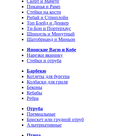
Скерт и Мачете
Пиканья и Рамп
Стейки на кости
Рибай и Стриплойн
Топ Блейд и Денвер
Ти-Бон и Портерхаус
Шницель и Минутный
Шатобрианд и Миньон
Японские Вагю и Кобе
Нарезки якинику
Стейки и отруба
Барбекю
Котлеты для бургера
Колбаски для гриля
Беконы
Кебабы
Ребра
Отруба
Премиальные
Брискет или грудной отруб
Альтернативные
Птица