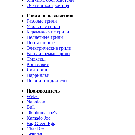
Очаги и костровища
Грили по назначению
Газовые грили
Угольные грили
Керамические грили
Пеллетные грили
Портативные
Электрические грили
Встраиваемые грили
Смокеры
Коптильни
Якитории
Паррилльи
Печи и пицца-печи
Производитель
Weber
Napoleon
Bull
Oklahoma Joe's
Kamado Joe
Big Green Egg
Char Broil
Grillvett