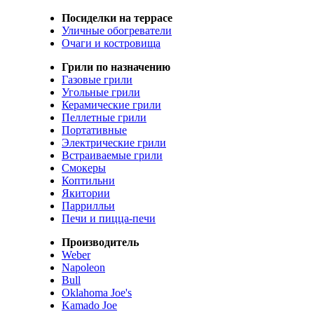
Посиделки на террасе
Уличные обогреватели
Очаги и костровища
Грили по назначению
Газовые грили
Угольные грили
Керамические грили
Пеллетные грили
Портативные
Электрические грили
Встраиваемые грили
Смокеры
Коптильни
Якитории
Паррилльи
Печи и пицца-печи
Производитель
Weber
Napoleon
Bull
Oklahoma Joe's
Kamado Joe