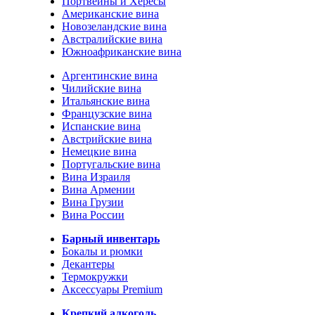
Портвейны и Хересы
Американские вина
Новозеландские вина
Австралийские вина
Южноафриканские вина
Аргентинские вина
Чилийские вина
Итальянские вина
Французские вина
Испанские вина
Австрийские вина
Немецкие вина
Португальские вина
Вина Израиля
Вина Армении
Вина Грузии
Вина России
Барный инвентарь
Бокалы и рюмки
Декантеры
Термокружки
Аксессуары Premium
Крепкий алкоголь