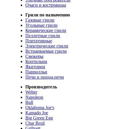
Очаги и костровища
Грили по назначению
Газовые грили
Угольные грили
Керамические грили
Пеллетные грили
Портативные
Электрические грили
Встраиваемые грили
Смокеры
Коптильни
Якитории
Паррилльи
Печи и пицца-печи
Производитель
Weber
Napoleon
Bull
Oklahoma Joe's
Kamado Joe
Big Green Egg
Char Broil
Grillvett