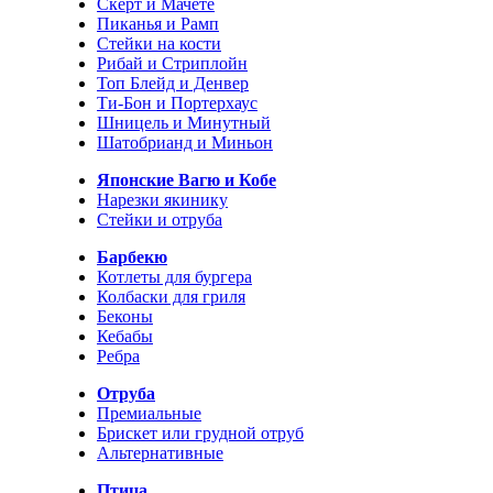
Скерт и Мачете
Пиканья и Рамп
Стейки на кости
Рибай и Стриплойн
Топ Блейд и Денвер
Ти-Бон и Портерхаус
Шницель и Минутный
Шатобрианд и Миньон
Японские Вагю и Кобе
Нарезки якинику
Стейки и отруба
Барбекю
Котлеты для бургера
Колбаски для гриля
Беконы
Кебабы
Ребра
Отруба
Премиальные
Брискет или грудной отруб
Альтернативные
Птица