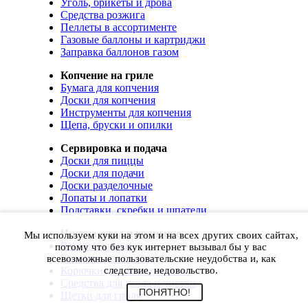
Уголь, брикеты и дрова
Средства розжига
Пеллеты в ассортименте
Газовые баллоны и картриджи
Заправка баллонов газом
Копчение на гриле
Бумага для копчения
Доски для копчения
Инструменты для копчения
Щепа, бруски и опилки
Сервировка и подача
Доски для пиццы
Доски для подачи
Доски разделочные
Лопаты и лопатки
Подставки, скребки и шпатели
Чистка, уход и хранение
Мы используем куки на этом и на всех других своих сайтах,
Чехлы и сумки
потому что без кук интернет вызывал бы у вас
Коврики для гриля
всевозможные пользовательские неудобства и, как
Корючки для инструментов
следствие, недовольство.
Средства для ухода и чистки
ПОНЯТНО!
Щетки для гриля