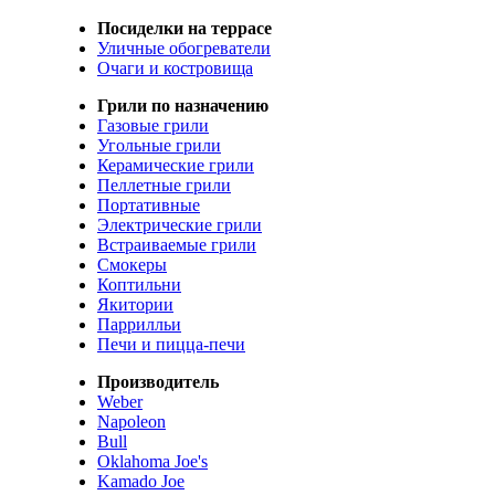
Посиделки на террасе
Уличные обогреватели
Очаги и костровища
Грили по назначению
Газовые грили
Угольные грили
Керамические грили
Пеллетные грили
Портативные
Электрические грили
Встраиваемые грили
Смокеры
Коптильни
Якитории
Паррилльи
Печи и пицца-печи
Производитель
Weber
Napoleon
Bull
Oklahoma Joe's
Kamado Joe