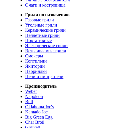
Очаги и костровища
Грили по назначению
Газовые грили
Угольные грили
Керамические грили
Пеллетные грили
Портативные
Электрические грили
Встраиваемые грили
Смокеры
Коптильни
Якитории
Паррилльи
Печи и пицца-печи
Производитель
Weber
Napoleon
Bull
Oklahoma Joe's
Kamado Joe
Big Green Egg
Char Broil
Grillvett