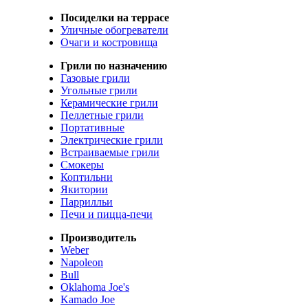
Посиделки на террасе
Уличные обогреватели
Очаги и костровища
Грили по назначению
Газовые грили
Угольные грили
Керамические грили
Пеллетные грили
Портативные
Электрические грили
Встраиваемые грили
Смокеры
Коптильни
Якитории
Паррилльи
Печи и пицца-печи
Производитель
Weber
Napoleon
Bull
Oklahoma Joe's
Kamado Joe