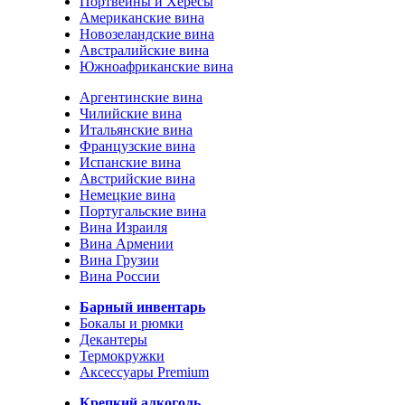
Портвейны и Хересы
Американские вина
Новозеландские вина
Австралийские вина
Южноафриканские вина
Аргентинские вина
Чилийские вина
Итальянские вина
Французские вина
Испанские вина
Австрийские вина
Немецкие вина
Португальские вина
Вина Израиля
Вина Армении
Вина Грузии
Вина России
Барный инвентарь
Бокалы и рюмки
Декантеры
Термокружки
Аксессуары Premium
Крепкий алкоголь