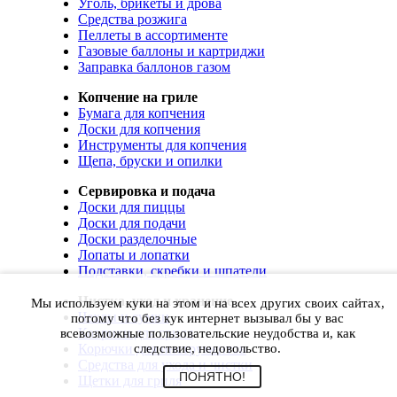
Уголь, брикеты и дрова
Средства розжига
Пеллеты в ассортименте
Газовые баллоны и картриджи
Заправка баллонов газом
Копчение на гриле
Бумага для копчения
Доски для копчения
Инструменты для копчения
Щепа, бруски и опилки
Сервировка и подача
Доски для пиццы
Доски для подачи
Доски разделочные
Лопаты и лопатки
Подставки, скребки и шпатели
Чистка, уход и хранение
Мы используем куки на этом и на всех других своих сайтах,
Чехлы и сумки
потому что без кук интернет вызывал бы у вас
Коврики для гриля
всевозможные пользовательские неудобства и, как
Корючки для инструментов
следствие, недовольство.
Средства для ухода и чистки
ПОНЯТНО!
Щетки для гриля