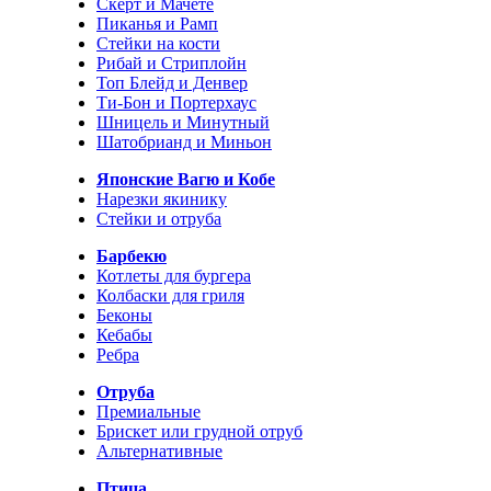
Скерт и Мачете
Пиканья и Рамп
Стейки на кости
Рибай и Стриплойн
Топ Блейд и Денвер
Ти-Бон и Портерхаус
Шницель и Минутный
Шатобрианд и Миньон
Японские Вагю и Кобе
Нарезки якинику
Стейки и отруба
Барбекю
Котлеты для бургера
Колбаски для гриля
Беконы
Кебабы
Ребра
Отруба
Премиальные
Брискет или грудной отруб
Альтернативные
Птица