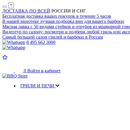
˟
ДОСТАВКА ПО ВСЕЙ
РОССИИ И СНГ
Бесплатная доставка
ваших покупок в течение 5 часов
В нашей винотеке лучшая
подборка вин для вашего барбекю
Мясная лавка с
50 видами стейков и отрубов
из мраморной гов
Видеотур по салону:
посмотри и подбери любой гриль или аксе
Самый большой салон
грилей и барбекю в России
8 495 662 3000
0
Войти в кабинет
ГРИЛИ И ПЕЧИ