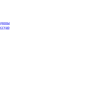
ядины
ссуар