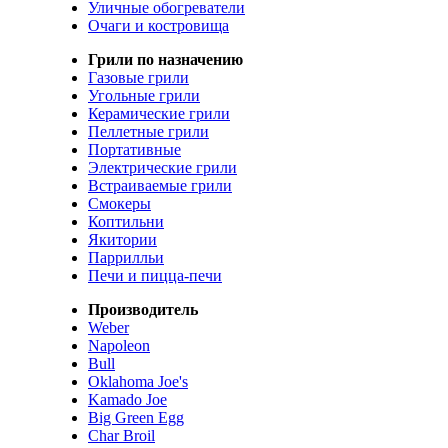
Уличные обогреватели
Очаги и костровища
Грили по назначению
Газовые грили
Угольные грили
Керамические грили
Пеллетные грили
Портативные
Электрические грили
Встраиваемые грили
Смокеры
Коптильни
Якитории
Паррилльи
Печи и пицца-печи
Производитель
Weber
Napoleon
Bull
Oklahoma Joe's
Kamado Joe
Big Green Egg
Char Broil