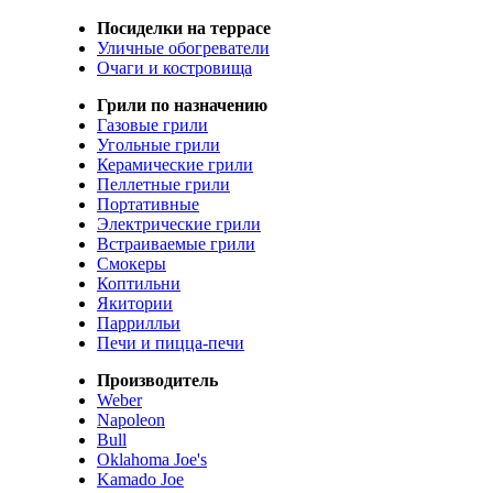
Посиделки на террасе
Уличные обогреватели
Очаги и костровища
Грили по назначению
Газовые грили
Угольные грили
Керамические грили
Пеллетные грили
Портативные
Электрические грили
Встраиваемые грили
Смокеры
Коптильни
Якитории
Паррилльи
Печи и пицца-печи
Производитель
Weber
Napoleon
Bull
Oklahoma Joe's
Kamado Joe