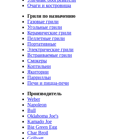
Очаги и костровища
Грили по назначению
Газовые грили
Угольные грили
Керамические грили
Пеллетные грили
Портативные
Электрические грили
Встраиваемые грили
Смокеры
Коптильни
Якитории
Паррилльи
Печи и пицца-печи
Производитель
Weber
Napoleon
Bull
Oklahoma Joe's
Kamado Joe
Big Green Egg
Char Broil
Grillvett