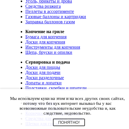
Уголь, брикеты и дрова
Средства розжига
Пеллеты в ассортименте
Газовые баллоны и картриджи
Заправка баллонов газом
Копчение на гриле
Бумага для копчения
Доски для копчения
Инструменты для копчения
Щепа, бруски и опилки
Сервировка и подача
Доски для пиццы
Доски для подачи
Доски разделочные
Лопаты и лопатки
Подставки, скребки и шпатели
Чистка, уход и хранение
Мы используем куки на этом и на всех других своих сайтах,
Чехлы и сумки
потому что без кук интернет вызывал бы у вас
Коврики для гриля
всевозможные пользовательские неудобства и, как
Корючки для инструментов
следствие, недовольство.
Средства для ухода и чистки
ПОНЯТНО!
Щетки для гриля