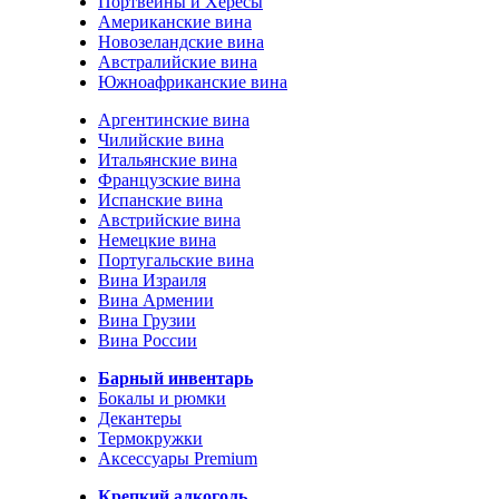
Портвейны и Хересы
Американские вина
Новозеландские вина
Австралийские вина
Южноафриканские вина
Аргентинские вина
Чилийские вина
Итальянские вина
Французские вина
Испанские вина
Австрийские вина
Немецкие вина
Португальские вина
Вина Израиля
Вина Армении
Вина Грузии
Вина России
Барный инвентарь
Бокалы и рюмки
Декантеры
Термокружки
Аксессуары Premium
Крепкий алкоголь