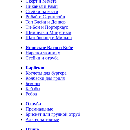
Скерт и Мачете
Пиканья и Рамп
Стейки на кости
Рибай и Стриплойн
Топ Блейд и Денвер
Ти-Бон и Портерхаус
Шницель и Минутный
Шатобрианд и Миньон
Японские Вагю и Кобе
Нарезки якинику
Стейки и отруба
Барбекю
Котлеты для бургера
Колбаски для гриля
Беконы
Кебабы
Ребра
Отруба
Премиальные
Брискет или грудной отруб
Альтернативные
Птица