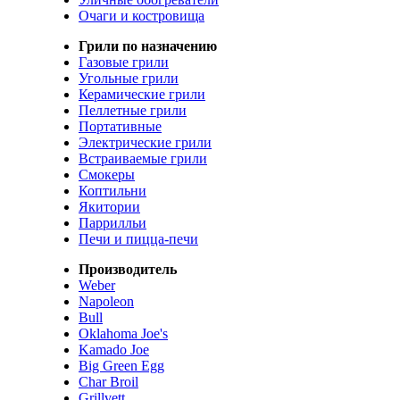
Очаги и костровища
Грили по назначению
Газовые грили
Угольные грили
Керамические грили
Пеллетные грили
Портативные
Электрические грили
Встраиваемые грили
Смокеры
Коптильни
Якитории
Паррилльи
Печи и пицца-печи
Производитель
Weber
Napoleon
Bull
Oklahoma Joe's
Kamado Joe
Big Green Egg
Char Broil
Grillvett