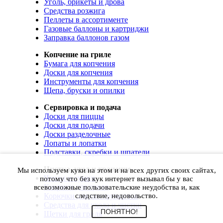
Уголь, брикеты и дрова
Средства розжига
Пеллеты в ассортименте
Газовые баллоны и картриджи
Заправка баллонов газом
Копчение на гриле
Бумага для копчения
Доски для копчения
Инструменты для копчения
Щепа, бруски и опилки
Сервировка и подача
Доски для пиццы
Доски для подачи
Доски разделочные
Лопаты и лопатки
Подставки, скребки и шпатели
Чистка, уход и хранение
Мы используем куки на этом и на всех других своих сайтах,
Чехлы и сумки
потому что без кук интернет вызывал бы у вас
Коврики для гриля
всевозможные пользовательские неудобства и, как
Корючки для инструментов
следствие, недовольство.
Средства для ухода и чистки
ПОНЯТНО!
Щетки для гриля