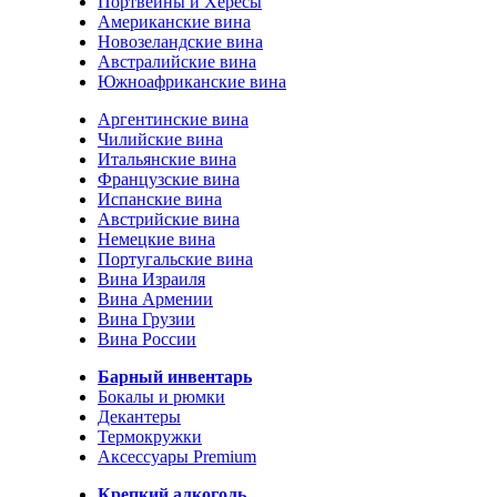
Портвейны и Хересы
Американские вина
Новозеландские вина
Австралийские вина
Южноафриканские вина
Аргентинские вина
Чилийские вина
Итальянские вина
Французские вина
Испанские вина
Австрийские вина
Немецкие вина
Португальские вина
Вина Израиля
Вина Армении
Вина Грузии
Вина России
Барный инвентарь
Бокалы и рюмки
Декантеры
Термокружки
Аксессуары Premium
Крепкий алкоголь