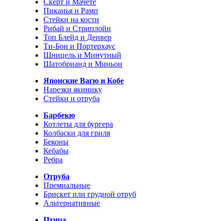
Скерт и Мачете
Пиканья и Рамп
Стейки на кости
Рибай и Стриплойн
Топ Блейд и Денвер
Ти-Бон и Портерхаус
Шницель и Минутный
Шатобрианд и Миньон
Японские Вагю и Кобе
Нарезки якинику
Стейки и отруба
Барбекю
Котлеты для бургера
Колбаски для гриля
Беконы
Кебабы
Ребра
Отруба
Премиальные
Брискет или грудной отруб
Альтернативные
Птица