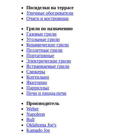
Посиделки на террасе
Уличные обогреватели
Очаги и костровища
Грили по назначению
Газовые грили
Угольные грили
Керамические грили
Пеллетные грили
Портативные
Электрические грили
Встраиваемые грили
Смокеры
Коптильни
Якитории
Паррилльи
Печи и пицца-печи
Производитель
Weber
Napoleon
Bull
Oklahoma Joe's
Kamado Joe