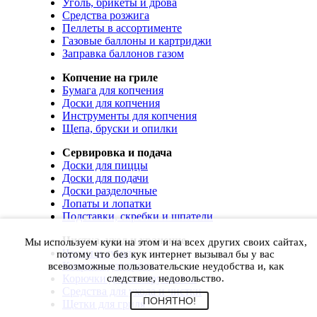
Уголь, брикеты и дрова
Средства розжига
Пеллеты в ассортименте
Газовые баллоны и картриджи
Заправка баллонов газом
Копчение на гриле
Бумага для копчения
Доски для копчения
Инструменты для копчения
Щепа, бруски и опилки
Сервировка и подача
Доски для пиццы
Доски для подачи
Доски разделочные
Лопаты и лопатки
Подставки, скребки и шпатели
Чистка, уход и хранение
Мы используем куки на этом и на всех других своих сайтах,
Чехлы и сумки
потому что без кук интернет вызывал бы у вас
Коврики для гриля
всевозможные пользовательские неудобства и, как
Корючки для инструментов
следствие, недовольство.
Средства для ухода и чистки
ПОНЯТНО!
Щетки для гриля