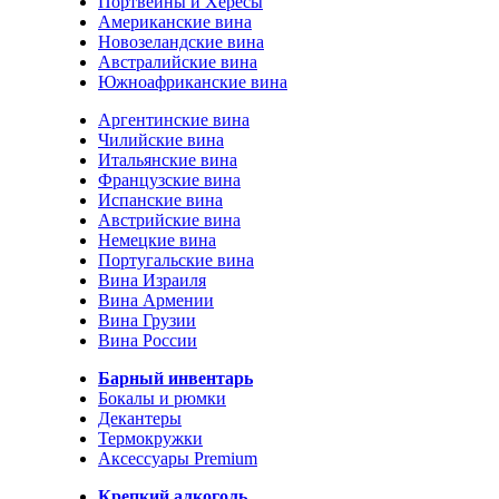
Портвейны и Хересы
Американские вина
Новозеландские вина
Австралийские вина
Южноафриканские вина
Аргентинские вина
Чилийские вина
Итальянские вина
Французские вина
Испанские вина
Австрийские вина
Немецкие вина
Португальские вина
Вина Израиля
Вина Армении
Вина Грузии
Вина России
Барный инвентарь
Бокалы и рюмки
Декантеры
Термокружки
Аксессуары Premium
Крепкий алкоголь