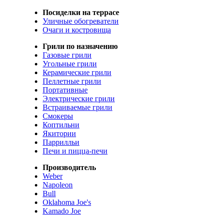
Посиделки на террасе
Уличные обогреватели
Очаги и костровища
Грили по назначению
Газовые грили
Угольные грили
Керамические грили
Пеллетные грили
Портативные
Электрические грили
Встраиваемые грили
Смокеры
Коптильни
Якитории
Паррилльи
Печи и пицца-печи
Производитель
Weber
Napoleon
Bull
Oklahoma Joe's
Kamado Joe