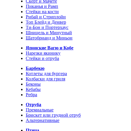
Скерт и Мачете
Пиканья и Рамп
Стейки на кости
Рибай и Стриплойн
Топ Блейд и Денвер
Ти-Бон и Портерхаус
Шницель и Минутный
Шатобрианд и Миньон
Японские Вагю и Кобе
Нарезки якинику
Стейки и отруба
Барбекю
Котлеты для бургера
Колбаски для гриля
Беконы
Кебабы
Ребра
Отруба
Премиальные
Брискет или грудной отруб
Альтернативные
Птица