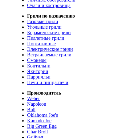
Очаги и костровища
Грили по назначению
Газовые грили
Угольные грили
Керамические грили
Пеллетные грили
Портативные
Электрические грили
Встраиваемые грили
Смокеры
Коптильни
Якитории
Паррилльи
Печи и пицца-печи
Производитель
Weber
Napoleon
Bull
Oklahoma Joe's
Kamado Joe
Big Green Egg
Char Broil
Grillvett