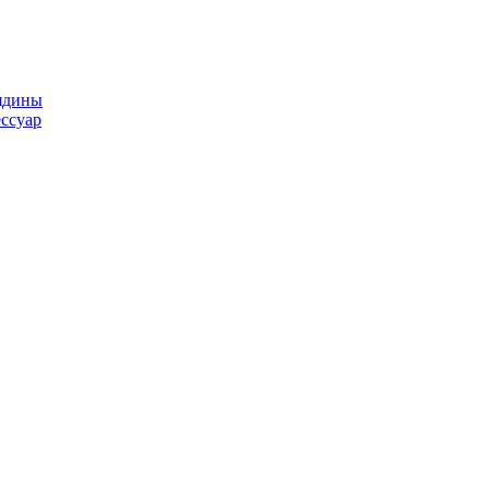
ядины
ссуар