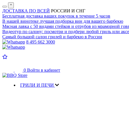
˟
ДОСТАВКА ПО ВСЕЙ
РОССИИ И СНГ
Бесплатная доставка
ваших покупок в течение 5 часов
В нашей винотеке лучшая
подборка вин для вашего барбекю
Мясная лавка с
50 видами стейков и отрубов
из мраморной гов
Видеотур по салону:
посмотри и подбери любой гриль или аксе
Самый большой салон
грилей и барбекю в России
8 495 662 3000
0
Войти в кабинет
ГРИЛИ И ПЕЧИ