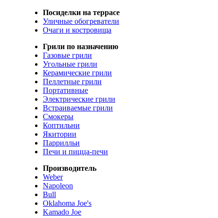
Посиделки на террасе
Уличные обогреватели
Очаги и костровища
Грили по назначению
Газовые грили
Угольные грили
Керамические грили
Пеллетные грили
Портативные
Электрические грили
Встраиваемые грили
Смокеры
Коптильни
Якитории
Паррилльи
Печи и пицца-печи
Производитель
Weber
Napoleon
Bull
Oklahoma Joe's
Kamado Joe