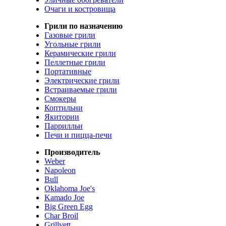
Очаги и костровища
Грили по назначению
Газовые грили
Угольные грили
Керамические грили
Пеллетные грили
Портативные
Электрические грили
Встраиваемые грили
Смокеры
Коптильни
Якитории
Паррилльи
Печи и пицца-печи
Производитель
Weber
Napoleon
Bull
Oklahoma Joe's
Kamado Joe
Big Green Egg
Char Broil
Grillvett