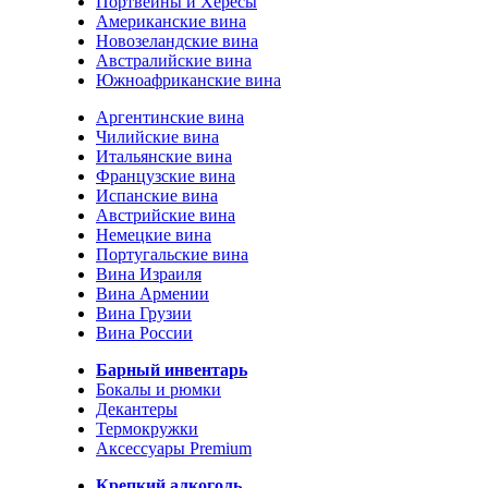
Портвейны и Хересы
Американские вина
Новозеландские вина
Австралийские вина
Южноафриканские вина
Аргентинские вина
Чилийские вина
Итальянские вина
Французские вина
Испанские вина
Австрийские вина
Немецкие вина
Португальские вина
Вина Израиля
Вина Армении
Вина Грузии
Вина России
Барный инвентарь
Бокалы и рюмки
Декантеры
Термокружки
Аксессуары Premium
Крепкий алкоголь