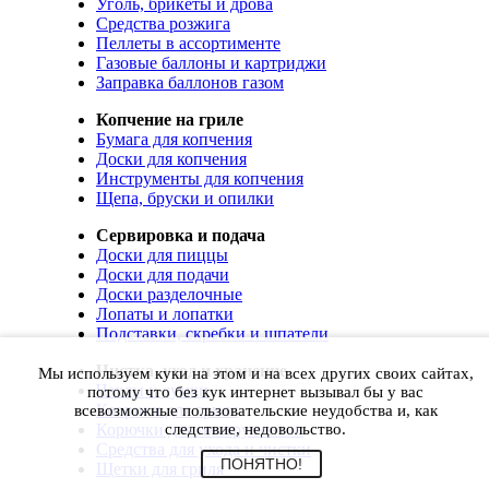
Уголь, брикеты и дрова
Средства розжига
Пеллеты в ассортименте
Газовые баллоны и картриджи
Заправка баллонов газом
Копчение на гриле
Бумага для копчения
Доски для копчения
Инструменты для копчения
Щепа, бруски и опилки
Сервировка и подача
Доски для пиццы
Доски для подачи
Доски разделочные
Лопаты и лопатки
Подставки, скребки и шпатели
Чистка, уход и хранение
Мы используем куки на этом и на всех других своих сайтах,
Чехлы и сумки
потому что без кук интернет вызывал бы у вас
Коврики для гриля
всевозможные пользовательские неудобства и, как
Корючки для инструментов
следствие, недовольство.
Средства для ухода и чистки
ПОНЯТНО!
Щетки для гриля