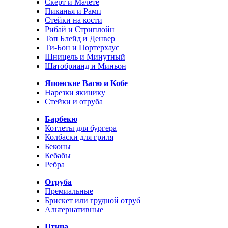
Скерт и Мачете
Пиканья и Рамп
Стейки на кости
Рибай и Стриплойн
Топ Блейд и Денвер
Ти-Бон и Портерхаус
Шницель и Минутный
Шатобрианд и Миньон
Японские Вагю и Кобе
Нарезки якинику
Стейки и отруба
Барбекю
Котлеты для бургера
Колбаски для гриля
Беконы
Кебабы
Ребра
Отруба
Премиальные
Брискет или грудной отруб
Альтернативные
Птица