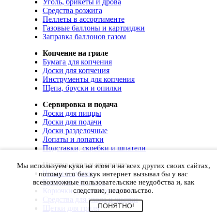
Уголь, брикеты и дрова
Средства розжига
Пеллеты в ассортименте
Газовые баллоны и картриджи
Заправка баллонов газом
Копчение на гриле
Бумага для копчения
Доски для копчения
Инструменты для копчения
Щепа, бруски и опилки
Сервировка и подача
Доски для пиццы
Доски для подачи
Доски разделочные
Лопаты и лопатки
Подставки, скребки и шпатели
Чистка, уход и хранение
Мы используем куки на этом и на всех других своих сайтах,
Чехлы и сумки
потому что без кук интернет вызывал бы у вас
Коврики для гриля
всевозможные пользовательские неудобства и, как
Корючки для инструментов
следствие, недовольство.
Средства для ухода и чистки
ПОНЯТНО!
Щетки для гриля