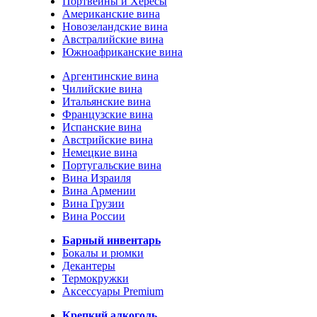
Портвейны и Хересы
Американские вина
Новозеландские вина
Австралийские вина
Южноафриканские вина
Аргентинские вина
Чилийские вина
Итальянские вина
Французские вина
Испанские вина
Австрийские вина
Немецкие вина
Португальские вина
Вина Израиля
Вина Армении
Вина Грузии
Вина России
Барный инвентарь
Бокалы и рюмки
Декантеры
Термокружки
Аксессуары Premium
Крепкий алкоголь