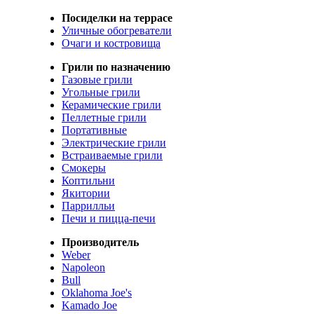
Посиделки на террасе
Уличные обогреватели
Очаги и костровища
Грили по назначению
Газовые грили
Угольные грили
Керамические грили
Пеллетные грили
Портативные
Электрические грили
Встраиваемые грили
Смокеры
Коптильни
Якитории
Паррилльи
Печи и пицца-печи
Производитель
Weber
Napoleon
Bull
Oklahoma Joe's
Kamado Joe