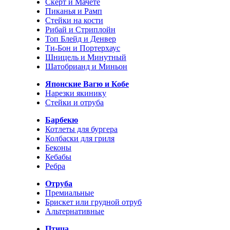
Скерт и Мачете
Пиканья и Рамп
Стейки на кости
Рибай и Стриплойн
Топ Блейд и Денвер
Ти-Бон и Портерхаус
Шницель и Минутный
Шатобрианд и Миньон
Японские Вагю и Кобе
Нарезки якинику
Стейки и отруба
Барбекю
Котлеты для бургера
Колбаски для гриля
Беконы
Кебабы
Ребра
Отруба
Премиальные
Брискет или грудной отруб
Альтернативные
Птица