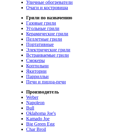
Уличные обогреватели
Очаги и костровища
Грили по назначению
Газовые грили
Угольные грили
Керамические грили
Пеллетные грили
Портативные
Электрические грили
Встраиваемые грили
Смокеры
Коптильни
Якитории
Паррилльи
Печи и пицца-печи
Производитель
Weber
Napoleon
Bull
Oklahoma Joe's
Kamado Joe
Big Green Egg
Char Broil