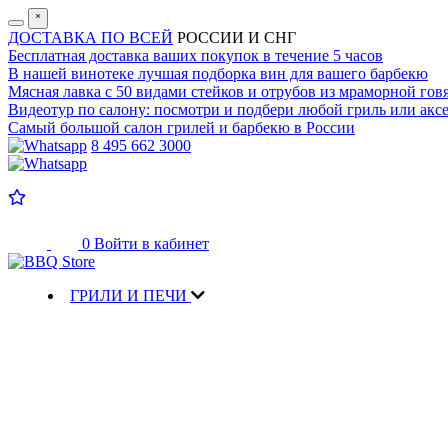
˟
ДОСТАВКА ПО ВСЕЙ
РОССИИ И СНГ
Бесплатная доставка
ваших покупок в течение 5 часов
В нашей винотеке лучшая
подборка вин для вашего барбекю
Мясная лавка с
50 видами стейков и отрубов
из мраморной гов
Видеотур по салону:
посмотри и подбери любой гриль или аксе
Самый большой салон
грилей и барбекю в России
8 495 662 3000
0
Войти в кабинет
ГРИЛИ И ПЕЧИ