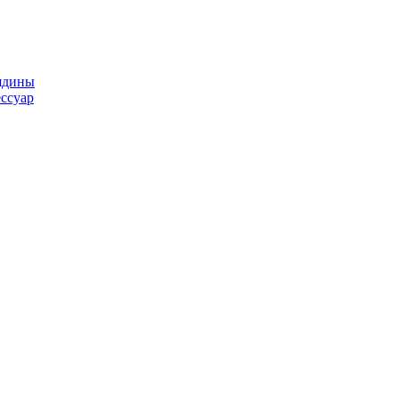
ядины
ссуар