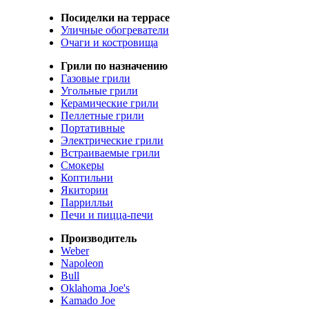
Посиделки на террасе
Уличные обогреватели
Очаги и костровища
Грили по назначению
Газовые грили
Угольные грили
Керамические грили
Пеллетные грили
Портативные
Электрические грили
Встраиваемые грили
Смокеры
Коптильни
Якитории
Паррилльи
Печи и пицца-печи
Производитель
Weber
Napoleon
Bull
Oklahoma Joe's
Kamado Joe