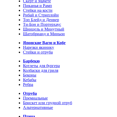
Скерт и Мачете
Пиканья и Рамп
Стейки на кости
Рибай и Стриплойн
Топ Блейд и Денвер
Ти-Бон и Портерхаус
Шницель и Минутный
Шатобрианд и Миньон
Японские Вагю и Кобе
Нарезки якинику
Стейки и отруба
Барбекю
Котлеты для бургера
Колбаски для гриля
Беконы
Кебабы
Ребра
Отруба
Премиальные
Брискет или грудной отруб
Альтернативные
Птица