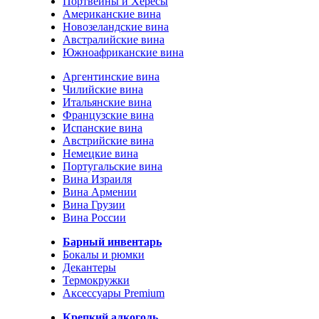
Портвейны и Хересы
Американские вина
Новозеландские вина
Австралийские вина
Южноафриканские вина
Аргентинские вина
Чилийские вина
Итальянские вина
Французские вина
Испанские вина
Австрийские вина
Немецкие вина
Португальские вина
Вина Израиля
Вина Армении
Вина Грузии
Вина России
Барный инвентарь
Бокалы и рюмки
Декантеры
Термокружки
Аксессуары Premium
Крепкий алкоголь