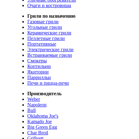
Очаги и костровища
Грили по назначению
Газовые грили
Угольные грили
Керамические грили
Пеллетные грили
Портативные
Электрические грили
Встраиваемые грили
Смокеры
Коптильни
Якитории
Паррилльи
Печи и пицца-печи
Производитель
Weber
Napoleon
Bull
Oklahoma Joe's
Kamado Joe
Big Green Egg
Char Broil
Grillvett