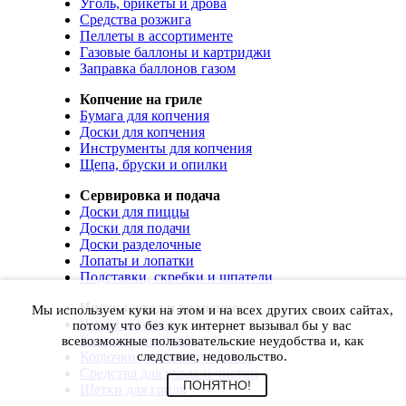
Уголь, брикеты и дрова
Средства розжига
Пеллеты в ассортименте
Газовые баллоны и картриджи
Заправка баллонов газом
Копчение на гриле
Бумага для копчения
Доски для копчения
Инструменты для копчения
Щепа, бруски и опилки
Сервировка и подача
Доски для пиццы
Доски для подачи
Доски разделочные
Лопаты и лопатки
Подставки, скребки и шпатели
Чистка, уход и хранение
Мы используем куки на этом и на всех других своих сайтах,
Чехлы и сумки
потому что без кук интернет вызывал бы у вас
Коврики для гриля
всевозможные пользовательские неудобства и, как
Корючки для инструментов
следствие, недовольство.
Средства для ухода и чистки
ПОНЯТНО!
Щетки для гриля