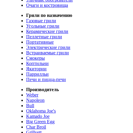
Очаги и костровища
Грили по назначению
Газовые грили
Угольные грили
Керамические грили
Пеллетные грили
Портативные
Электрические грили
Встраиваемые грили
Смокеры
Коптильни
Якитории
Паррилльи
Печи и пицца-печи
Производитель
Weber
Napoleon
Bull
Oklahoma Joe's
Kamado Joe
Big Green Egg
Char Broil
Grillvett