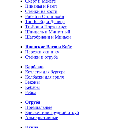
Скерт и Мачете
Пиканья и Рамп
Стейки на кости
Рибай и Стриплойн
Топ Блейд и Денвер
Ти-Бон и Портерхаус
Шницель и Минутный
Шатобрианд и Миньон
Японские Вагю и Кобе
Нарезки якинику
Стейки и отруба
Барбекю
Котлеты для бургера
Колбаски для гриля
Беконы
Кебабы
Ребра
Отруба
Премиальные
Брискет или грудной отруб
Альтернативные
Птица