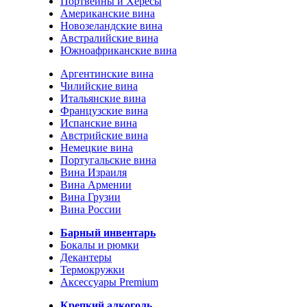
Портвейны и Хересы
Американские вина
Новозеландские вина
Австралийские вина
Южноафриканские вина
Аргентинские вина
Чилийские вина
Итальянские вина
Французские вина
Испанские вина
Австрийские вина
Немецкие вина
Португальские вина
Вина Израиля
Вина Армении
Вина Грузии
Вина России
Барный инвентарь
Бокалы и рюмки
Декантеры
Термокружки
Аксессуары Premium
Крепкий алкоголь