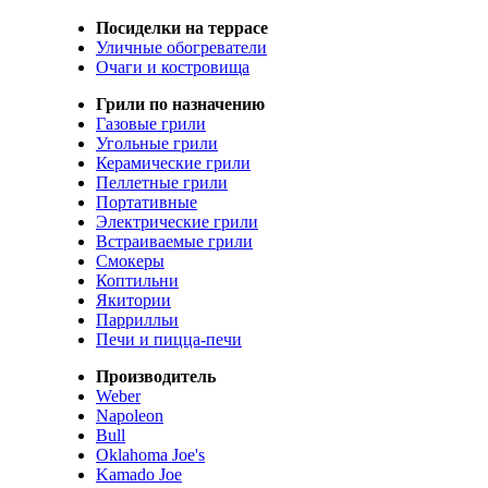
Посиделки на террасе
Уличные обогреватели
Очаги и костровища
Грили по назначению
Газовые грили
Угольные грили
Керамические грили
Пеллетные грили
Портативные
Электрические грили
Встраиваемые грили
Смокеры
Коптильни
Якитории
Паррилльи
Печи и пицца-печи
Производитель
Weber
Napoleon
Bull
Oklahoma Joe's
Kamado Joe