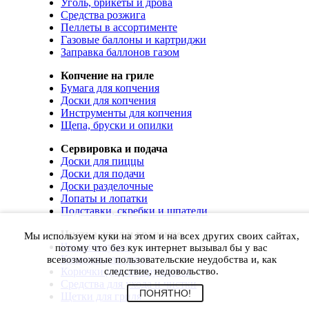
Уголь, брикеты и дрова
Средства розжига
Пеллеты в ассортименте
Газовые баллоны и картриджи
Заправка баллонов газом
Копчение на гриле
Бумага для копчения
Доски для копчения
Инструменты для копчения
Щепа, бруски и опилки
Сервировка и подача
Доски для пиццы
Доски для подачи
Доски разделочные
Лопаты и лопатки
Подставки, скребки и шпатели
Чистка, уход и хранение
Мы используем куки на этом и на всех других своих сайтах,
Чехлы и сумки
потому что без кук интернет вызывал бы у вас
Коврики для гриля
всевозможные пользовательские неудобства и, как
Корючки для инструментов
следствие, недовольство.
Средства для ухода и чистки
ПОНЯТНО!
Щетки для гриля