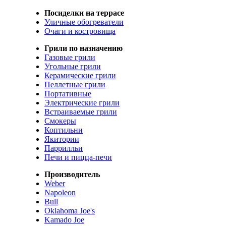
Посиделки на террасе
Уличные обогреватели
Очаги и костровища
Грили по назначению
Газовые грили
Угольные грили
Керамические грили
Пеллетные грили
Портативные
Электрические грили
Встраиваемые грили
Смокеры
Коптильни
Якитории
Паррилльи
Печи и пицца-печи
Производитель
Weber
Napoleon
Bull
Oklahoma Joe's
Kamado Joe