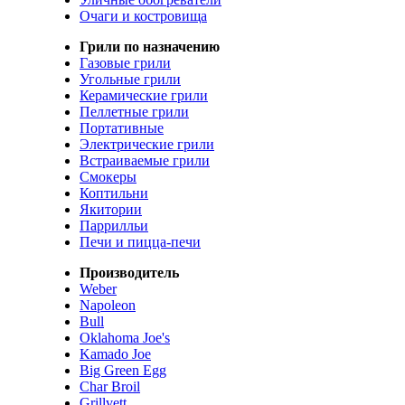
Очаги и костровища
Грили по назначению
Газовые грили
Угольные грили
Керамические грили
Пеллетные грили
Портативные
Электрические грили
Встраиваемые грили
Смокеры
Коптильни
Якитории
Паррилльи
Печи и пицца-печи
Производитель
Weber
Napoleon
Bull
Oklahoma Joe's
Kamado Joe
Big Green Egg
Char Broil
Grillvett