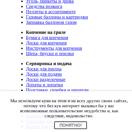
Уголь, брикеты и дрова
Средства розжига
Пеллеты в ассортименте
Газовые баллоны и картриджи
Заправка баллонов газом
Копчение на гриле
Бумага для копчения
Доски для копчения
Инструменты для копчения
Щепа, бруски и опилки
Сервировка и подача
Доски для пиццы
Доски для подачи
Доски разделочные
Лопаты и лопатки
Подставки, скребки и шпатели
Чистка, уход и хранение
Мы используем куки на этом и на всех других своих сайтах,
Чехлы и сумки
потому что без кук интернет вызывал бы у вас
Коврики для гриля
всевозможные пользовательские неудобства и, как
Корючки для инструментов
следствие, недовольство.
Средства для ухода и чистки
ПОНЯТНО!
Щетки для гриля