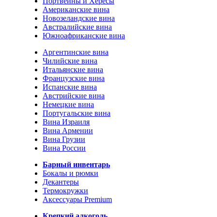
Портвейны и Хересы
Американские вина
Новозеландские вина
Австралийские вина
Южноафриканские вина
Аргентинские вина
Чилийские вина
Итальянские вина
Французские вина
Испанские вина
Австрийские вина
Немецкие вина
Португальские вина
Вина Израиля
Вина Армении
Вина Грузии
Вина России
Барный инвентарь
Бокалы и рюмки
Декантеры
Термокружки
Аксессуары Premium
Крепкий алкоголь