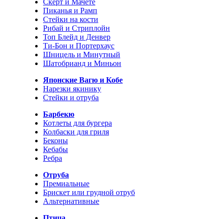
Скерт и Мачете
Пиканья и Рамп
Стейки на кости
Рибай и Стриплойн
Топ Блейд и Денвер
Ти-Бон и Портерхаус
Шницель и Минутный
Шатобрианд и Миньон
Японские Вагю и Кобе
Нарезки якинику
Стейки и отруба
Барбекю
Котлеты для бургера
Колбаски для гриля
Беконы
Кебабы
Ребра
Отруба
Премиальные
Брискет или грудной отруб
Альтернативные
Птица