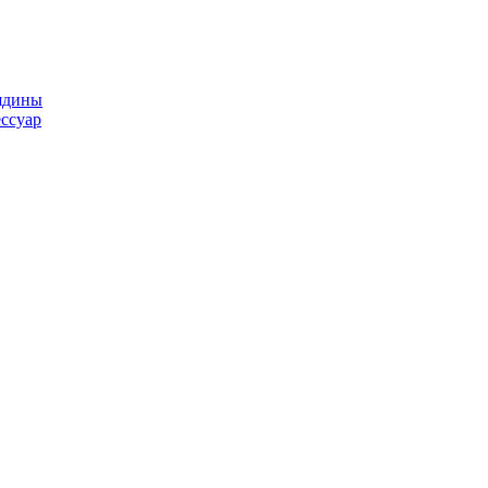
ядины
ссуар