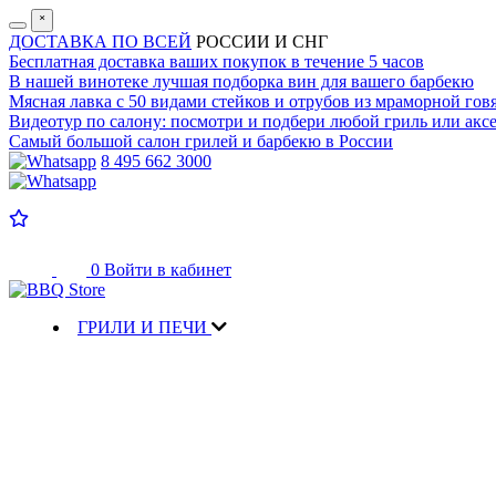
˟
ДОСТАВКА ПО ВСЕЙ
РОССИИ И СНГ
Бесплатная доставка
ваших покупок в течение 5 часов
В нашей винотеке лучшая
подборка вин для вашего барбекю
Мясная лавка с
50 видами стейков и отрубов
из мраморной гов
Видеотур по салону:
посмотри и подбери любой гриль или аксе
Самый большой салон
грилей и барбекю в России
8 495 662 3000
0
Войти в кабинет
ГРИЛИ И ПЕЧИ