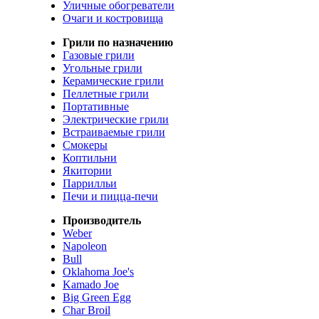
Уличные обогреватели
Очаги и костровища
Грили по назначению
Газовые грили
Угольные грили
Керамические грили
Пеллетные грили
Портативные
Электрические грили
Встраиваемые грили
Смокеры
Коптильни
Якитории
Паррилльи
Печи и пицца-печи
Производитель
Weber
Napoleon
Bull
Oklahoma Joe's
Kamado Joe
Big Green Egg
Char Broil