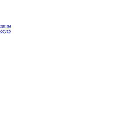
ядины
ссуар