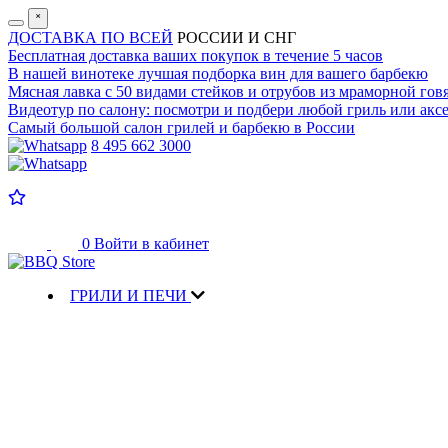
˟
ДОСТАВКА ПО ВСЕЙ
РОССИИ И СНГ
Бесплатная доставка
ваших покупок в течение 5 часов
В нашей винотеке лучшая
подборка вин для вашего барбекю
Мясная лавка с
50 видами стейков и отрубов
из мраморной гов
Видеотур по салону:
посмотри и подбери любой гриль или аксе
Самый большой салон
грилей и барбекю в России
8 495 662 3000
0
Войти в кабинет
ГРИЛИ И ПЕЧИ