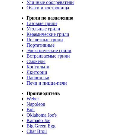
Уличные обогреватели
Очаги и костровища
Грили по назначению
Газовые грили
Угольные грили
Керамические грили
Пеллетные грили
Портативные
Электрические грили
Встраиваемые грили
Смокеры
Коптильни
Якитории
Паррилльи
Печи и пицца-печи
Производитель
Weber
Napoleon
Bull
Oklahoma Joe's
Kamado Joe
Big Green Egg
Char Broil