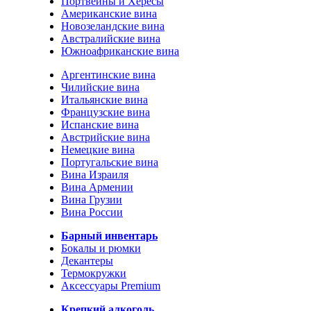
Портвейны и Хересы
Американские вина
Новозеландские вина
Австралийские вина
Южноафриканские вина
Аргентинские вина
Чилийские вина
Итальянские вина
Французские вина
Испанские вина
Австрийские вина
Немецкие вина
Португальские вина
Вина Израиля
Вина Армении
Вина Грузии
Вина России
Барный инвентарь
Бокалы и рюмки
Декантеры
Термокружки
Аксессуары Premium
Крепкий алкоголь