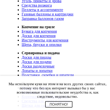
Уголь, брикеты и дрова
Средства розжига
Пеллеты в ассортименте
Газовые баллоны и картриджи
Заправка баллонов газом
Копчение на гриле
Бумага для копчения
Доски для копчения
Инструменты для копчения
Щепа, бруски и опилки
Сервировка и подача
Доски для пиццы
Доски для подачи
Доски разделочные
Лопаты и лопатки
Подставки, скребки и шпатели
Чистка, уход и хранение
Мы используем куки на этом и на всех других своих сайтах,
Чехлы и сумки
потому что без кук интернет вызывал бы у вас
Коврики для гриля
всевозможные пользовательские неудобства и, как
Корючки для инструментов
следствие, недовольство.
Средства для ухода и чистки
ПОНЯТНО!
Щетки для гриля