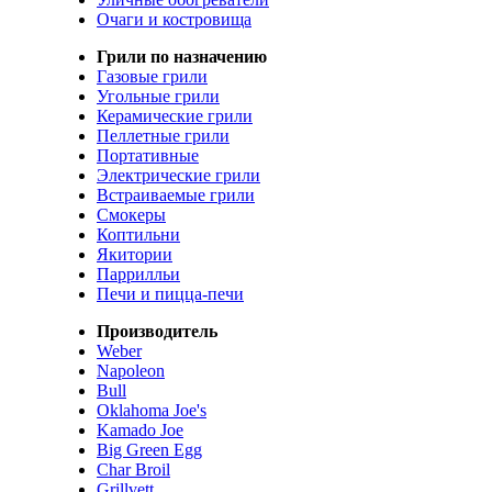
Очаги и костровища
Грили по назначению
Газовые грили
Угольные грили
Керамические грили
Пеллетные грили
Портативные
Электрические грили
Встраиваемые грили
Смокеры
Коптильни
Якитории
Паррилльи
Печи и пицца-печи
Производитель
Weber
Napoleon
Bull
Oklahoma Joe's
Kamado Joe
Big Green Egg
Char Broil
Grillvett