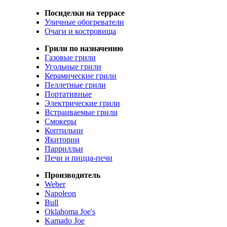
Посиделки на террасе
Уличные обогреватели
Очаги и костровища
Грили по назначению
Газовые грили
Угольные грили
Керамические грили
Пеллетные грили
Портативные
Электрические грили
Встраиваемые грили
Смокеры
Коптильни
Якитории
Паррилльи
Печи и пицца-печи
Производитель
Weber
Napoleon
Bull
Oklahoma Joe's
Kamado Joe