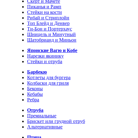
Скерт и Мачете
Пиканья и Рамп
Стейки на кости
Рибай и Стриплойн
Топ Блейд и Денвер
Ти-Бон и Портерхаус
Шницель и Минутный
Шатобрианд и Миньон
Японские Вагю и Кобе
Нарезки якинику
Стейки и отруба
Барбекю
Котлеты для бургера
Колбаски для гриля
Беконы
Кебабы
Ребра
Отруба
Премиальные
Брискет или грудной отруб
Альтернативные
Птица