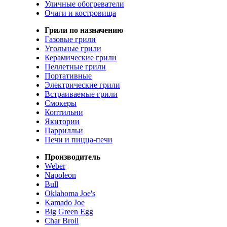
Уличные обогреватели
Очаги и костровища
Грили по назначению
Газовые грили
Угольные грили
Керамические грили
Пеллетные грили
Портативные
Электрические грили
Встраиваемые грили
Смокеры
Коптильни
Якитории
Паррилльи
Печи и пицца-печи
Производитель
Weber
Napoleon
Bull
Oklahoma Joe's
Kamado Joe
Big Green Egg
Char Broil