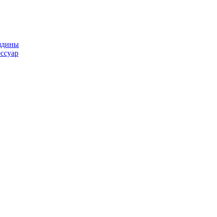
ядины
ссуар