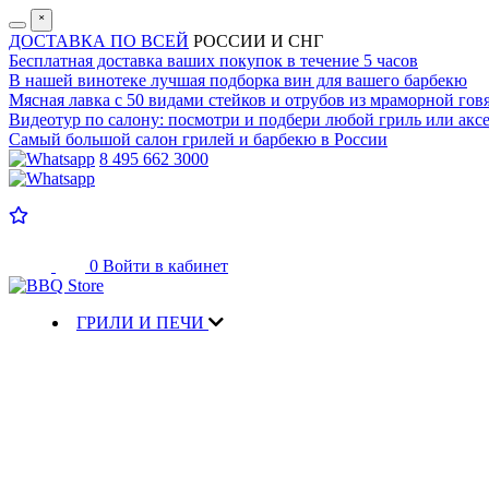
˟
ДОСТАВКА ПО ВСЕЙ
РОССИИ И СНГ
Бесплатная доставка
ваших покупок в течение 5 часов
В нашей винотеке лучшая
подборка вин для вашего барбекю
Мясная лавка с
50 видами стейков и отрубов
из мраморной гов
Видеотур по салону:
посмотри и подбери любой гриль или аксе
Самый большой салон
грилей и барбекю в России
8 495 662 3000
0
Войти в кабинет
ГРИЛИ И ПЕЧИ