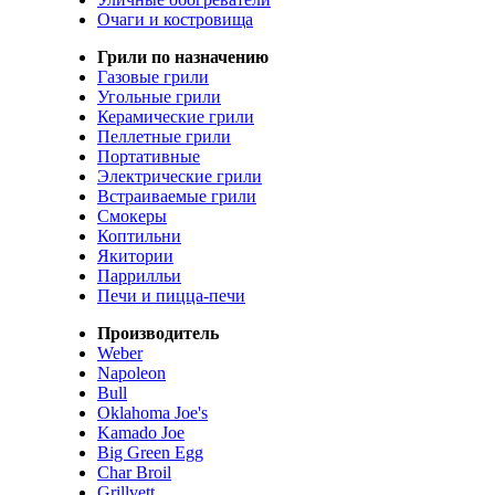
Очаги и костровища
Грили по назначению
Газовые грили
Угольные грили
Керамические грили
Пеллетные грили
Портативные
Электрические грили
Встраиваемые грили
Смокеры
Коптильни
Якитории
Паррилльи
Печи и пицца-печи
Производитель
Weber
Napoleon
Bull
Oklahoma Joe's
Kamado Joe
Big Green Egg
Char Broil
Grillvett