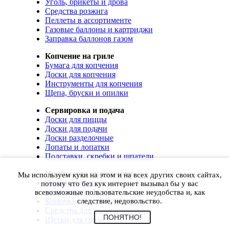
Уголь, брикеты и дрова
Средства розжига
Пеллеты в ассортименте
Газовые баллоны и картриджи
Заправка баллонов газом
Копчение на гриле
Бумага для копчения
Доски для копчения
Инструменты для копчения
Щепа, бруски и опилки
Сервировка и подача
Доски для пиццы
Доски для подачи
Доски разделочные
Лопаты и лопатки
Подставки, скребки и шпатели
Чистка, уход и хранение
Мы используем куки на этом и на всех других своих сайтах,
Чехлы и сумки
потому что без кук интернет вызывал бы у вас
Коврики для гриля
всевозможные пользовательские неудобства и, как
Корючки для инструментов
следствие, недовольство.
Средства для ухода и чистки
ПОНЯТНО!
Щетки для гриля