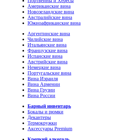
Портвейны и Хересы
Американские вина
Новозеландские вина
Австралийские вина
Южноафриканские вина
Аргентинские вина
Чилийские вина
Итальянские вина
Французские вина
Испанские вина
Австрийские вина
Немецкие вина
Португальские вина
Вина Израиля
Вина Армении
Вина Грузии
Вина России
Барный инвентарь
Бокалы и рюмки
Декантеры
Термокружки
Аксессуары Premium
Крепкий алкоголь