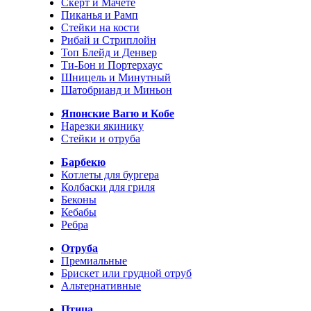
Скерт и Мачете
Пиканья и Рамп
Стейки на кости
Рибай и Стриплойн
Топ Блейд и Денвер
Ти-Бон и Портерхаус
Шницель и Минутный
Шатобрианд и Миньон
Японские Вагю и Кобе
Нарезки якинику
Стейки и отруба
Барбекю
Котлеты для бургера
Колбаски для гриля
Беконы
Кебабы
Ребра
Отруба
Премиальные
Брискет или грудной отруб
Альтернативные
Птица