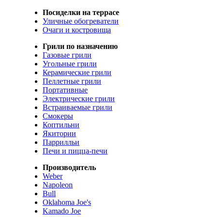
Посиделки на террасе
Уличные обогреватели
Очаги и костровища
Грили по назначению
Газовые грили
Угольные грили
Керамические грили
Пеллетные грили
Портативные
Электрические грили
Встраиваемые грили
Смокеры
Коптильни
Якитории
Паррилльи
Печи и пицца-печи
Производитель
Weber
Napoleon
Bull
Oklahoma Joe's
Kamado Joe