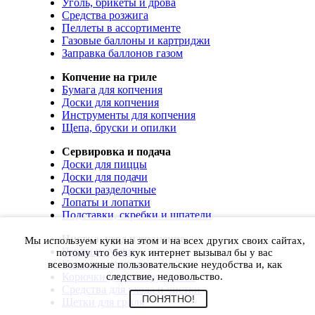
Уголь, брикеты и дрова
Средства розжига
Пеллеты в ассортименте
Газовые баллоны и картриджи
Заправка баллонов газом
Копчение на гриле
Бумага для копчения
Доски для копчения
Инструменты для копчения
Щепа, бруски и опилки
Сервировка и подача
Доски для пиццы
Доски для подачи
Доски разделочные
Лопаты и лопатки
Подставки, скребки и шпатели
Чистка, уход и хранение
Мы используем куки на этом и на всех других своих сайтах,
Чехлы и сумки
потому что без кук интернет вызывал бы у вас
Коврики для гриля
всевозможные пользовательские неудобства и, как
Корючки для инструментов
следствие, недовольство.
Средства для ухода и чистки
ПОНЯТНО!
Щетки для гриля