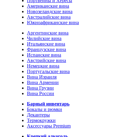
Портвейны и Хересы
Американские вина
Новозеландские вина
Австралийские вина
Южноафриканские вина
Аргентинские вина
Чилийские вина
Итальянские вина
Французские вина
Испанские вина
Австрийские вина
Немецкие вина
Португальские вина
Вина Израиля
Вина Армении
Вина Грузии
Вина России
Барный инвентарь
Бокалы и рюмки
Декантеры
Термокружки
Аксессуары Premium
Крепкий алкоголь