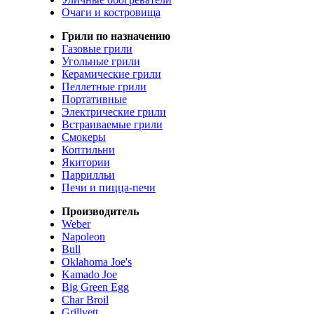
Очаги и костровища
Грили по назначению
Газовые грили
Угольные грили
Керамические грили
Пеллетные грили
Портативные
Электрические грили
Встраиваемые грили
Смокеры
Коптильни
Якитории
Паррилльи
Печи и пицца-печи
Производитель
Weber
Napoleon
Bull
Oklahoma Joe's
Kamado Joe
Big Green Egg
Char Broil
Grillvett