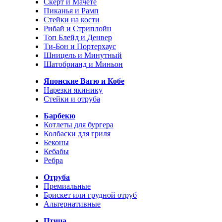
Скерт и Мачете
Пиканья и Рамп
Стейки на кости
Рибай и Стриплойн
Топ Блейд и Денвер
Ти-Бон и Портерхаус
Шницель и Минутный
Шатобрианд и Миньон
Японские Вагю и Кобе
Нарезки якинику
Стейки и отруба
Барбекю
Котлеты для бургера
Колбаски для гриля
Беконы
Кебабы
Ребра
Отруба
Премиальные
Брискет или грудной отруб
Альтернативные
Птица