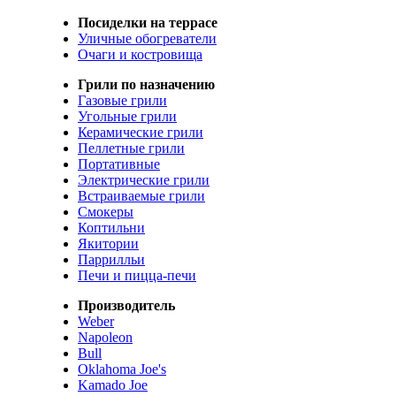
Посиделки на террасе
Уличные обогреватели
Очаги и костровища
Грили по назначению
Газовые грили
Угольные грили
Керамические грили
Пеллетные грили
Портативные
Электрические грили
Встраиваемые грили
Смокеры
Коптильни
Якитории
Паррилльи
Печи и пицца-печи
Производитель
Weber
Napoleon
Bull
Oklahoma Joe's
Kamado Joe