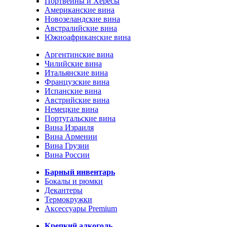
Портвейны и Хересы
Американские вина
Новозеландские вина
Австралийские вина
Южноафриканские вина
Аргентинские вина
Чилийские вина
Итальянские вина
Французские вина
Испанские вина
Австрийские вина
Немецкие вина
Португальские вина
Вина Израиля
Вина Армении
Вина Грузии
Вина России
Барный инвентарь
Бокалы и рюмки
Декантеры
Термокружки
Аксессуары Premium
Крепкий алкоголь