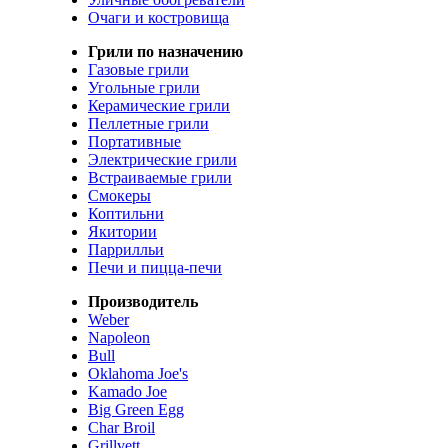
Очаги и костровища
Грили по назначению
Газовые грили
Угольные грили
Керамические грили
Пеллетные грили
Портативные
Электрические грили
Встраиваемые грили
Смокеры
Коптильни
Якитории
Паррилльи
Печи и пицца-печи
Производитель
Weber
Napoleon
Bull
Oklahoma Joe's
Kamado Joe
Big Green Egg
Char Broil
Grillvett