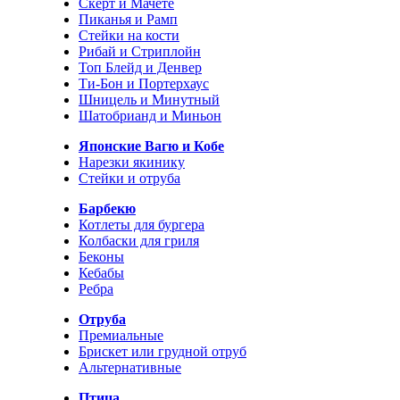
Скерт и Мачете
Пиканья и Рамп
Стейки на кости
Рибай и Стриплойн
Топ Блейд и Денвер
Ти-Бон и Портерхаус
Шницель и Минутный
Шатобрианд и Миньон
Японские Вагю и Кобе
Нарезки якинику
Стейки и отруба
Барбекю
Котлеты для бургера
Колбаски для гриля
Беконы
Кебабы
Ребра
Отруба
Премиальные
Брискет или грудной отруб
Альтернативные
Птица