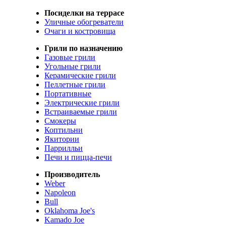
Посиделки на террасе
Уличные обогреватели
Очаги и костровища
Грили по назначению
Газовые грили
Угольные грили
Керамические грили
Пеллетные грили
Портативные
Электрические грили
Встраиваемые грили
Смокеры
Коптильни
Якитории
Паррилльи
Печи и пицца-печи
Производитель
Weber
Napoleon
Bull
Oklahoma Joe's
Kamado Joe