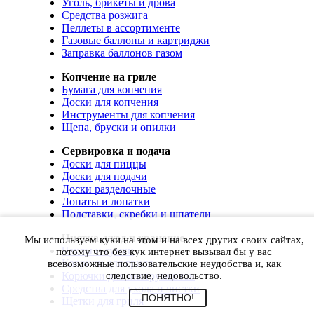
Уголь, брикеты и дрова
Средства розжига
Пеллеты в ассортименте
Газовые баллоны и картриджи
Заправка баллонов газом
Копчение на гриле
Бумага для копчения
Доски для копчения
Инструменты для копчения
Щепа, бруски и опилки
Сервировка и подача
Доски для пиццы
Доски для подачи
Доски разделочные
Лопаты и лопатки
Подставки, скребки и шпатели
Чистка, уход и хранение
Мы используем куки на этом и на всех других своих сайтах,
Чехлы и сумки
потому что без кук интернет вызывал бы у вас
Коврики для гриля
всевозможные пользовательские неудобства и, как
Корючки для инструментов
следствие, недовольство.
Средства для ухода и чистки
ПОНЯТНО!
Щетки для гриля