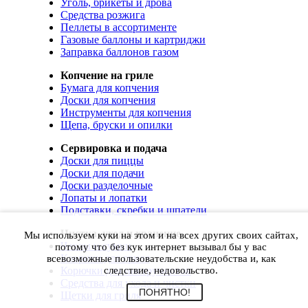
Уголь, брикеты и дрова
Средства розжига
Пеллеты в ассортименте
Газовые баллоны и картриджи
Заправка баллонов газом
Копчение на гриле
Бумага для копчения
Доски для копчения
Инструменты для копчения
Щепа, бруски и опилки
Сервировка и подача
Доски для пиццы
Доски для подачи
Доски разделочные
Лопаты и лопатки
Подставки, скребки и шпатели
Чистка, уход и хранение
Мы используем куки на этом и на всех других своих сайтах,
Чехлы и сумки
потому что без кук интернет вызывал бы у вас
Коврики для гриля
всевозможные пользовательские неудобства и, как
Корючки для инструментов
следствие, недовольство.
Средства для ухода и чистки
ПОНЯТНО!
Щетки для гриля