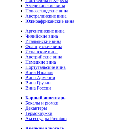
Портвейны и Хересы
Американские вина
Новозеландские вина
Австралийские вина
Южноафриканские вина
Аргентинские вина
Чилийские вина
Итальянские вина
Французские вина
Испанские вина
Австрийские вина
Немецкие вина
Португальские вина
Вина Израиля
Вина Армении
Вина Грузии
Вина России
Барный инвентарь
Бокалы и рюмки
Декантеры
Термокружки
Аксессуары Premium
Крепкий алкоголь