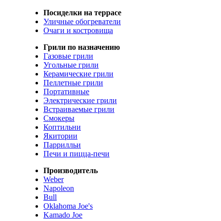
Посиделки на террасе
Уличные обогреватели
Очаги и костровища
Грили по назначению
Газовые грили
Угольные грили
Керамические грили
Пеллетные грили
Портативные
Электрические грили
Встраиваемые грили
Смокеры
Коптильни
Якитории
Паррилльи
Печи и пицца-печи
Производитель
Weber
Napoleon
Bull
Oklahoma Joe's
Kamado Joe