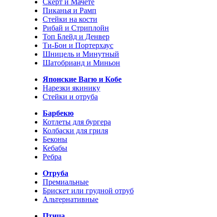
Скерт и Мачете
Пиканья и Рамп
Стейки на кости
Рибай и Стриплойн
Топ Блейд и Денвер
Ти-Бон и Портерхаус
Шницель и Минутный
Шатобрианд и Миньон
Японские Вагю и Кобе
Нарезки якинику
Стейки и отруба
Барбекю
Котлеты для бургера
Колбаски для гриля
Беконы
Кебабы
Ребра
Отруба
Премиальные
Брискет или грудной отруб
Альтернативные
Птица