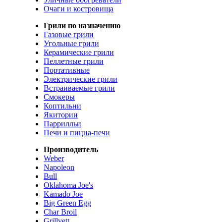
Очаги и костровища
Грили по назначению
Газовые грили
Угольные грили
Керамические грили
Пеллетные грили
Портативные
Электрические грили
Встраиваемые грили
Смокеры
Коптильни
Якитории
Паррилльи
Печи и пицца-печи
Производитель
Weber
Napoleon
Bull
Oklahoma Joe's
Kamado Joe
Big Green Egg
Char Broil
Grillvett