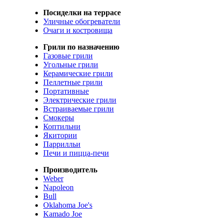
Посиделки на террасе
Уличные обогреватели
Очаги и костровища
Грили по назначению
Газовые грили
Угольные грили
Керамические грили
Пеллетные грили
Портативные
Электрические грили
Встраиваемые грили
Смокеры
Коптильни
Якитории
Паррилльи
Печи и пицца-печи
Производитель
Weber
Napoleon
Bull
Oklahoma Joe's
Kamado Joe