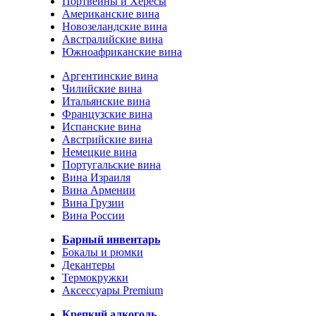
Портвейны и Хересы
Американские вина
Новозеландские вина
Австралийские вина
Южноафриканские вина
Аргентинские вина
Чилийские вина
Итальянские вина
Французские вина
Испанские вина
Австрийские вина
Немецкие вина
Португальские вина
Вина Израиля
Вина Армении
Вина Грузии
Вина России
Барный инвентарь
Бокалы и рюмки
Декантеры
Термокружки
Аксессуары Premium
Крепкий алкоголь