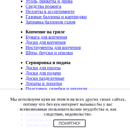
Уголь, брикеты и дрова
Средства розжига
Пеллеты в ассортименте
Газовые баллоны и картриджи
Заправка баллонов газом
Копчение на гриле
Бумага для копчения
Доски для копчения
Инструменты для копчения
Щепа, бруски и опилки
Сервировка и подача
Доски для пиццы
Доски для подачи
Доски разделочные
Лопаты и лопатки
Подставки, скребки и шпатели
Чистка, уход и хранение
Мы используем куки на этом и на всех других своих сайтах,
Чехлы и сумки
потому что без кук интернет вызывал бы у вас
Коврики для гриля
всевозможные пользовательские неудобства и, как
Корючки для инструментов
следствие, недовольство.
Средства для ухода и чистки
ПОНЯТНО!
Щетки для гриля