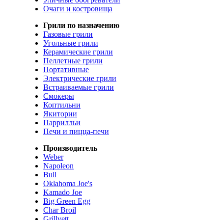
Очаги и костровища
Грили по назначению
Газовые грили
Угольные грили
Керамические грили
Пеллетные грили
Портативные
Электрические грили
Встраиваемые грили
Смокеры
Коптильни
Якитории
Паррилльи
Печи и пицца-печи
Производитель
Weber
Napoleon
Bull
Oklahoma Joe's
Kamado Joe
Big Green Egg
Char Broil
Grillvett