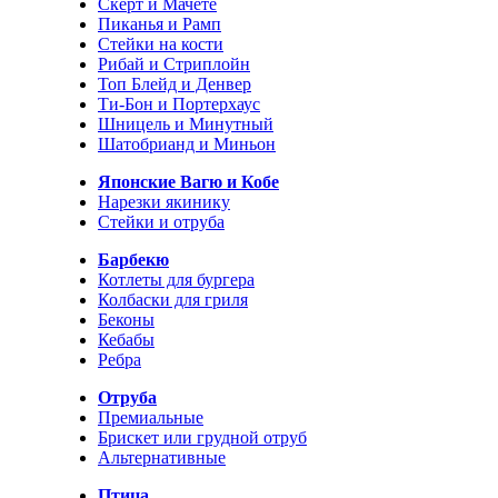
Скерт и Мачете
Пиканья и Рамп
Стейки на кости
Рибай и Стриплойн
Топ Блейд и Денвер
Ти-Бон и Портерхаус
Шницель и Минутный
Шатобрианд и Миньон
Японские Вагю и Кобе
Нарезки якинику
Стейки и отруба
Барбекю
Котлеты для бургера
Колбаски для гриля
Беконы
Кебабы
Ребра
Отруба
Премиальные
Брискет или грудной отруб
Альтернативные
Птица