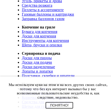
Уголь, брикеты и дрова
Средства розжига
Пеллеты в ассортименте
Газовые баллоны и картриджи
Заправка баллонов газом
Копчение на гриле
Бумага для копчения
Доски для копчения
Инструменты для копчения
Щепа, бруски и опилки
Сервировка и подача
Доски для пиццы
Доски для подачи
Доски разделочные
Лопаты и лопатки
Подставки, скребки и шпатели
Чистка, уход и хранение
Мы используем куки на этом и на всех других своих сайтах,
Чехлы и сумки
потому что без кук интернет вызывал бы у вас
Коврики для гриля
всевозможные пользовательские неудобства и, как
Корючки для инструментов
следствие, недовольство.
Средства для ухода и чистки
ПОНЯТНО!
Щетки для гриля