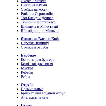
Скерт и Мачете
Пиканья и Рамп
Стейки на кости
Рибай и Стриплойн
Топ Блейд и Денвер
Ти-Бон и Портерхаус
Шницель и Минутный
Шатобрианд и Миньон
Японские Вагю и Кобе
Нарезки якинику
Стейки и отруба
Барбекю
Котлеты для бургера
Колбаски для гриля
Беконы
Кебабы
Ребра
Отруба
Премиальные
Брискет или грудной отруб
Альтернативные
Птица