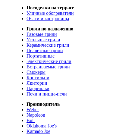
Посиделки на террасе
Уличные обогреватели
Очаги и костровища
Грили по назначению
Газовые грили
Угольные грили
Керамические грили
Пеллетные грили
Портативные
Электрические грили
Встраиваемые грили
Смокеры
Коптильни
Якитории
Паррилльи
Печи и пицца-печи
Производитель
Weber
Napoleon
Bull
Oklahoma Joe's
Kamado Joe