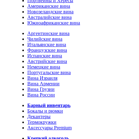
Портвейны и Хересы
Американские вина
Новозеландские вина
Австралийские вина
Южноафриканские вина
Аргентинские вина
Чилийские вина
Итальянские вина
Французские вина
Испанские вина
Австрийские вина
Немецкие вина
Португальские вина
Вина Израиля
Вина Армении
Вина Грузии
Вина России
Барный инвентарь
Бокалы и рюмки
Декантеры
Термокружки
Аксессуары Premium
Крепкий алкоголь