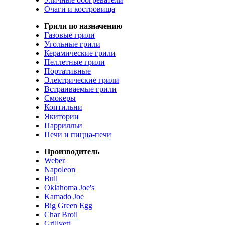
Очаги и костровища
Грили по назначению
Газовые грили
Угольные грили
Керамические грили
Пеллетные грили
Портативные
Электрические грили
Встраиваемые грили
Смокеры
Коптильни
Якитории
Паррилльи
Печи и пицца-печи
Производитель
Weber
Napoleon
Bull
Oklahoma Joe's
Kamado Joe
Big Green Egg
Char Broil
Grillvett