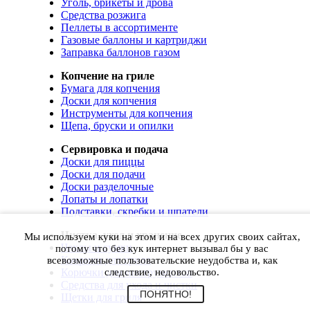
Уголь, брикеты и дрова
Средства розжига
Пеллеты в ассортименте
Газовые баллоны и картриджи
Заправка баллонов газом
Копчение на гриле
Бумага для копчения
Доски для копчения
Инструменты для копчения
Щепа, бруски и опилки
Сервировка и подача
Доски для пиццы
Доски для подачи
Доски разделочные
Лопаты и лопатки
Подставки, скребки и шпатели
Чистка, уход и хранение
Мы используем куки на этом и на всех других своих сайтах,
Чехлы и сумки
потому что без кук интернет вызывал бы у вас
Коврики для гриля
всевозможные пользовательские неудобства и, как
Корючки для инструментов
следствие, недовольство.
Средства для ухода и чистки
ПОНЯТНО!
Щетки для гриля