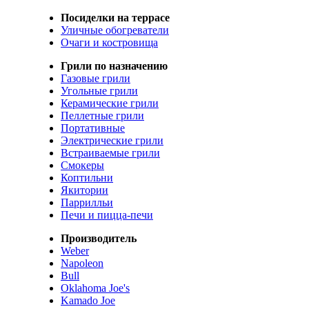
Посиделки на террасе
Уличные обогреватели
Очаги и костровища
Грили по назначению
Газовые грили
Угольные грили
Керамические грили
Пеллетные грили
Портативные
Электрические грили
Встраиваемые грили
Смокеры
Коптильни
Якитории
Паррилльи
Печи и пицца-печи
Производитель
Weber
Napoleon
Bull
Oklahoma Joe's
Kamado Joe