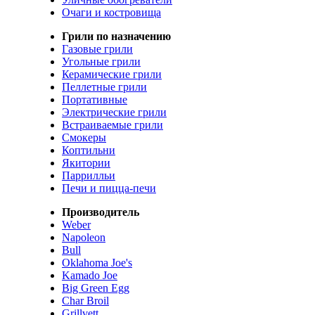
Очаги и костровища
Грили по назначению
Газовые грили
Угольные грили
Керамические грили
Пеллетные грили
Портативные
Электрические грили
Встраиваемые грили
Смокеры
Коптильни
Якитории
Паррилльи
Печи и пицца-печи
Производитель
Weber
Napoleon
Bull
Oklahoma Joe's
Kamado Joe
Big Green Egg
Char Broil
Grillvett