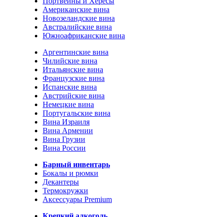
Портвейны и Хересы
Американские вина
Новозеландские вина
Австралийские вина
Южноафриканские вина
Аргентинские вина
Чилийские вина
Итальянские вина
Французские вина
Испанские вина
Австрийские вина
Немецкие вина
Португальские вина
Вина Израиля
Вина Армении
Вина Грузии
Вина России
Барный инвентарь
Бокалы и рюмки
Декантеры
Термокружки
Аксессуары Premium
Крепкий алкоголь