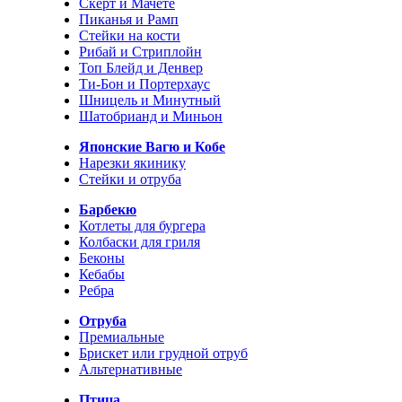
Скерт и Мачете
Пиканья и Рамп
Стейки на кости
Рибай и Стриплойн
Топ Блейд и Денвер
Ти-Бон и Портерхаус
Шницель и Минутный
Шатобрианд и Миньон
Японские Вагю и Кобе
Нарезки якинику
Стейки и отруба
Барбекю
Котлеты для бургера
Колбаски для гриля
Беконы
Кебабы
Ребра
Отруба
Премиальные
Брискет или грудной отруб
Альтернативные
Птица