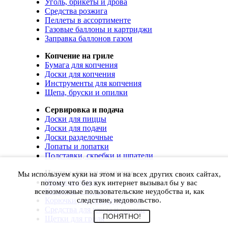
Уголь, брикеты и дрова
Средства розжига
Пеллеты в ассортименте
Газовые баллоны и картриджи
Заправка баллонов газом
Копчение на гриле
Бумага для копчения
Доски для копчения
Инструменты для копчения
Щепа, бруски и опилки
Сервировка и подача
Доски для пиццы
Доски для подачи
Доски разделочные
Лопаты и лопатки
Подставки, скребки и шпатели
Чистка, уход и хранение
Мы используем куки на этом и на всех других своих сайтах,
Чехлы и сумки
потому что без кук интернет вызывал бы у вас
Коврики для гриля
всевозможные пользовательские неудобства и, как
Корючки для инструментов
следствие, недовольство.
Средства для ухода и чистки
ПОНЯТНО!
Щетки для гриля