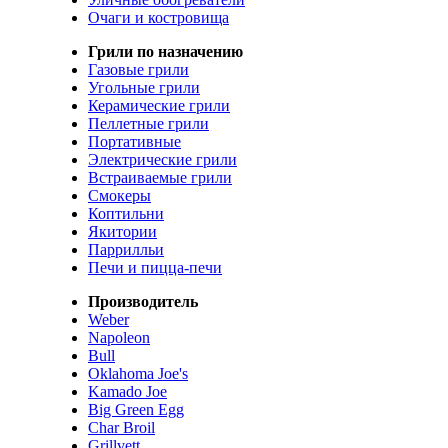
Очаги и костровища
Грили по назначению
Газовые грили
Угольные грили
Керамические грили
Пеллетные грили
Портативные
Электрические грили
Встраиваемые грили
Смокеры
Коптильни
Якитории
Паррилльи
Печи и пицца-печи
Производитель
Weber
Napoleon
Bull
Oklahoma Joe's
Kamado Joe
Big Green Egg
Char Broil
Grillvett