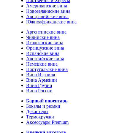
Портвейны и Хересы
Американские вина
Новозеландские вина
Австралийские вина
Южноафриканские вина
Аргентинские вина
Чилийские вина
Итальянские вина
Французские вина
Испанские вина
Австрийские вина
Немецкие вина
Португальские вина
Вина Израиля
Вина Армении
Вина Грузии
Вина России
Барный инвентарь
Бокалы и рюмки
Декантеры
Термокружки
Аксессуары Premium
Крепкий алкоголь