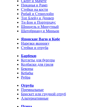
Скерт и Мачете
Пиканья и Рамп
Стейки на кости
Рибай и Стриплойн
Топ Блейд и Денвер
Ти-Бон и Портерхаус
Шницель и Минутный
Шатобрианд и Миньон
Японские Вагю и Кобе
Нарезки якинику
Стейки и отруба
Барбекю
Котлеты для бургера
Колбаски для гриля
Беконы
Кебабы
Ребра
Отруба
Премиальные
Брискет или грудной отруб
Альтернативные
Птица