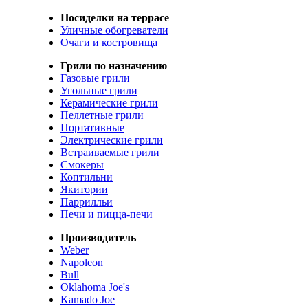
Посиделки на террасе
Уличные обогреватели
Очаги и костровища
Грили по назначению
Газовые грили
Угольные грили
Керамические грили
Пеллетные грили
Портативные
Электрические грили
Встраиваемые грили
Смокеры
Коптильни
Якитории
Паррилльи
Печи и пицца-печи
Производитель
Weber
Napoleon
Bull
Oklahoma Joe's
Kamado Joe