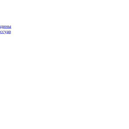
ядины
ссуар