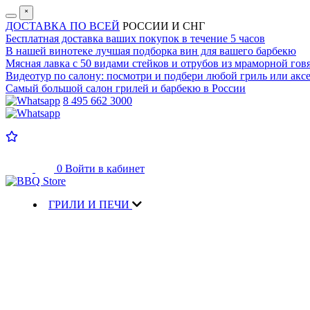
˟
ДОСТАВКА ПО ВСЕЙ
РОССИИ И СНГ
Бесплатная доставка
ваших покупок в течение 5 часов
В нашей винотеке лучшая
подборка вин для вашего барбекю
Мясная лавка с
50 видами стейков и отрубов
из мраморной гов
Видеотур по салону:
посмотри и подбери любой гриль или аксе
Самый большой салон
грилей и барбекю в России
8 495 662 3000
0
Войти в кабинет
ГРИЛИ И ПЕЧИ