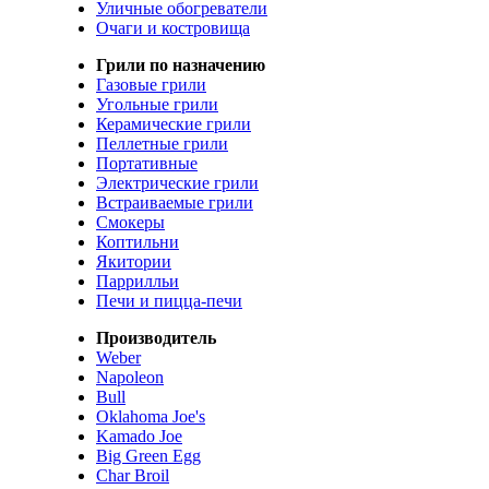
Уличные обогреватели
Очаги и костровища
Грили по назначению
Газовые грили
Угольные грили
Керамические грили
Пеллетные грили
Портативные
Электрические грили
Встраиваемые грили
Смокеры
Коптильни
Якитории
Паррилльи
Печи и пицца-печи
Производитель
Weber
Napoleon
Bull
Oklahoma Joe's
Kamado Joe
Big Green Egg
Char Broil